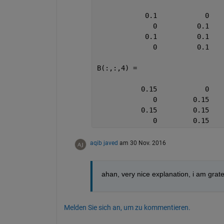
            0.1            0
              0          0.1
            0.1          0.1
              0          0.1
B(:,:,4) =
           0.15            0
              0         0.15
           0.15         0.15
              0         0.15
aqib javed
am 30 Nov. 2016
ahan, very nice explanation, i am grate
Melden Sie sich an, um zu kommentieren.