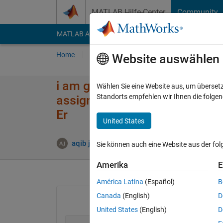
Weiter zum Inhalt
MATLAB Hilfe-Center
Community
MATLAB Answers
File Exchange
Cody
AI Cha
Home
Fragen
Antworten
Durchsuchen
Website auswählen
i am getting an error while ex
Wählen Sie eine Website aus, um überset
Standorts empfehlen wir Ihnen die folge
assignment A(I) = B, the numb
Er
United States
Ant
aqib javed
29 Nov. 2016
2 Antworten
Sie können auch eine Website aus der fo
Amerika
E
América Latina
(Español)
B
Canada
(English)
D
United States
(English)
D