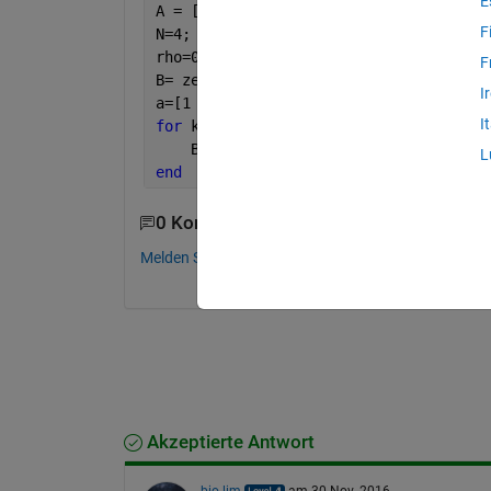
E
A = [0 1 1 1 ;0 0 0 1 ;0 1 0 1 ;0 0 0 
F
N=4; C=2;
rho=0.1;
F
B= zeros(N,C);
I
a=[1 0;0 1;1 1;0 1]
I
for 
k=1:N-1
    B(k+1) = B(k) + (0.5 * rho* a);
L
end
0 Kommentare
Melden Sie sich an, um zu kommentieren.
Akzeptierte Antwort
bio lim
am 30 Nov. 2016