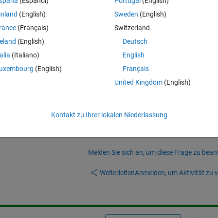
spaña
(Español)
Portugal
(English)
0];
inland
(English)
Sweden
(English)
rance
(Français)
Switzerland
reland
(English)
Deutsch
talia
(Italiano)
English
uxembourg
(English)
Français
United Kingdom
(English)
Kontakt zu Ihrer lokalen Niederlassung
Melden Sie sich an, um diese Frage zu bean
Weiterleiten
Anmelden, um Aktivität zu v