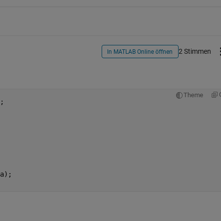
2 Stimmen
In MATLAB Online öffnen
Theme
; 
a); 