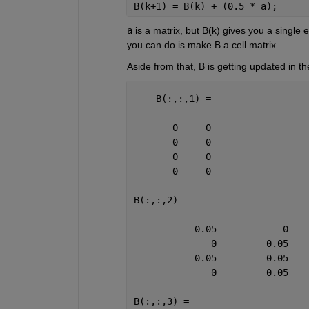
B(k+1) = B(k) + (0.5 * a);
a
 is a matrix, but B(k) gives you a single 
you can do is make B a cell matrix.
Aside from that, B is getting updated in th
    B(:,:,1) =
       0     0
       0     0
       0     0
       0     0
B(:,:,2) =
           0.05            0
              0         0.05
           0.05         0.05
              0         0.05
B(:,:,3) =