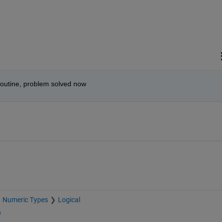
 routine, problem solved now
Numeric Types
Logical
e