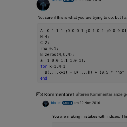
Not sure if this is what you are trying to do, but I
A=[0 1 1 1 ;0 0 0 1 ;0 1 0 1 ;0 0 0 0]
N=4; 
C=2; 
rho=0.1; 
B=zeros(N,C,N); 
a=[1 0;0 1;1 1;0 1];
for 
k=1:N-1 
  B(:,:,k+1) = B(:,:,k) + (0.5 * rho* 
end
3 Kommentare
1 älteren Kommentar anzeig
bio lim
am 30 Nov. 2016
You are making mistakes with indices. Thi