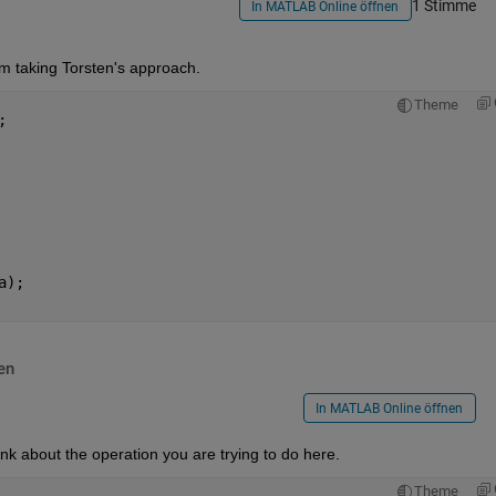
1 Stimme
In MATLAB Online öffnen
 am taking Torsten's approach.
Theme
; 
a); 
en
In MATLAB Online öffnen
nk about the operation you are trying to do here.
Theme