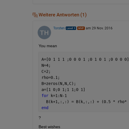
Weitere Antworten (1)
Torsten
am 29 Nov. 2016
You mean
A=[0 1 1 1 ;0 0 0 1 ;0 1 0 1 ;0 0 0 0]
N=4; 
C=2; 
rho=0.1; 
B=zeros(N,N,C); 
a=[1 0;0 1;1 1;0 1] 
for 
k=1:N-1 
  B(k+1,:,:) = B(k,:,:) + (0.5 * rho* 
end
?
Best wishes