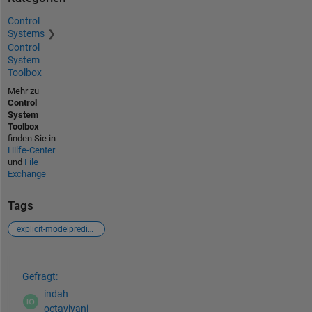
Control
Systems
Control
System
Toolbox
Mehr zu
Control
System
Toolbox
finden Sie in
Hilfe-Center
und
File
Exchange
Tags
explicit-modelpredictivecontrol
Siehe auch
Gefragt:
indah
octaviyani