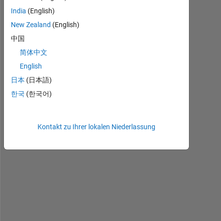
India
(English)
New Zealand
(English)
中国
简体中文
English
h
日本
(日本語)
o
한국
(한국어)
w 
c
a
n 
Kontakt zu Ihrer lokalen Niederlassung
i 
u
s
e 
m
a
t
l
a