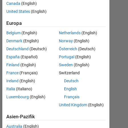
for tank
Canada
(English)
system?
United States
(English)
Europa
indah
Belgium
(English)
Netherlands
(English)
octaviyani
30
Denmark
(English)
Norway
(English)
Okt.
Deutschland
(Deutsch)
Österreich
(Deutsch)
2016
España
(Español)
Portugal
(English)
1
Finland
(English)
Sweden
(English)
Antwort
France
(Français)
Switzerland
Aktualisiert
Ireland
(English)
Deutsch
11 Jan.
Italia
(Italiano)
English
2023
Luxembourg
(English)
Français
4
Ansichten
United Kingdom
(English)
(30 Tage)
Asien-Pazifik
Australia
(English)