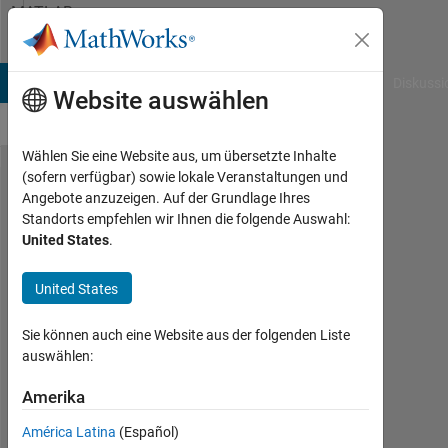
Weiter zum Inhalt
MATLAB
Answers
B Answers
File Exchange
Cody
AI Chat Playground
Diskussi
Website auswählen
Wählen Sie eine Website aus, um übersetzte Inhalte
(sofern verfügbar) sowie lokale Veranstaltungen und
how
Angebote anzuzeigen. Auf der Grundlage Ihres
Standorts empfehlen wir Ihnen die folgende Auswahl:
could i
United States
.
create an
explicit
United States
model
Sie können auch eine Website aus der folgenden Liste
predictive
auswählen:
control
Amerika
with
matlab
América Latina
(Español)