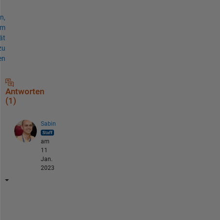
n,
um
ät
zu
en
Antworten
(1)
Sabin
am
11
Jan.
2023
B