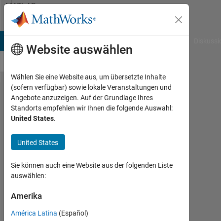
Weiter zum Inhalt
MATLAB
Answers
B Answers
File Exchange
Cody
AI Chat Playground
Diskussi
Website auswählen
Wählen Sie eine Website aus, um übersetzte Inhalte
(sofern verfügbar) sowie lokale Veranstaltungen und
Bus selector
Angebote anzuzeigen. Auf der Grundlage Ihres
Standorts empfehlen wir Ihnen die folgende Auswahl:
cannot find
United States
.
signals where the
name has been
United States
changed
Sie können auch eine Website aus der folgenden Liste
programmatically?
auswählen:
Amerika
ThomasMatlab
11
América Latina
(Español)