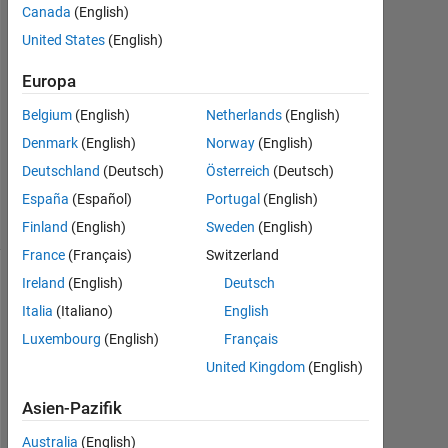
Okt.
Canada
(English)
2016
United States
(English)
1
Antwort
Europa
Aktualisiert
Belgium
(English)
Netherlands
(English)
24 Aug.
Denmark
(English)
Norway
(English)
2024
Deutschland
(Deutsch)
Österreich
(Deutsch)
32
Ansichten
España
(Español)
Portugal
(English)
(30 Tage)
Finland
(English)
Sweden
(English)
France
(Français)
Switzerland
Ireland
(English)
Deutsch
Italia
(Italiano)
English
Luxembourg
(English)
Français
United Kingdom
(English)
Asien-Pazifik
H
Australia
(English)