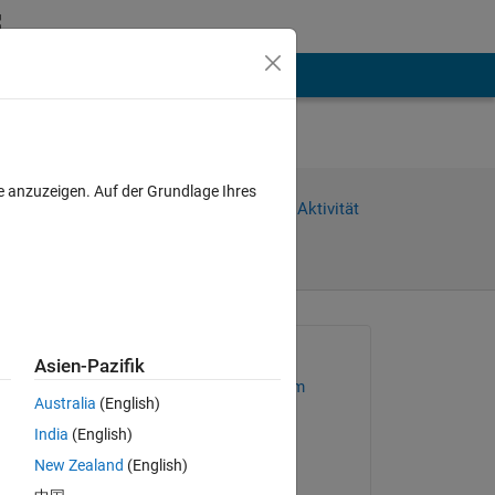
hen
Mehr
e anzuzeigen. Auf der Grundlage Ihres
Weiterleiten
Anmelden, um Aktivität
zu verfolgen
Gefragt:
Asien-Pazifik
M Shujah Islam Sameem
Australia
(English)
am 2 Sep. 2016
India
(English)
New Zealand
(English)
Geschlossen: