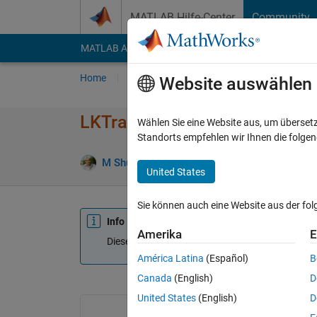
Weiter zum Inhalt
MATLAB Hilfe-Center
Community
MATLAB Answers
File Exchange
Cody
AI Cha
Home
Fragen
Antworten
Durchsuchen
Website auswählen
LKTrackShow.m need help in 
Wählen Sie eine Website aus, um überset
Standorts empfehlen wir Ihnen die folge
M Shujah Islam Sameem
2 Sep. 201
United States
Sie können auch eine Website aus der fo
Info
Amerika
E
Diese Frage ist geschlossen. Öffnen Sie sie erne
América Latina
(Español)
B
Canada
(English)
D
United States
(English)
D