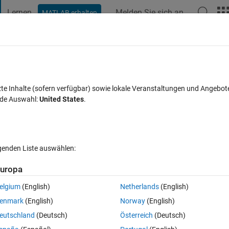
Lernen
Melden Sie sich an
MATLAB erhalten
t Playground
Diskussionen
Wettbewerbe
Blogs
Veröffentlic
FAQs zu MATLAB
Mehr
making arrows of Draw speed lines
zte Inhalte (sofern verfügbar) sowie lokale Veranstaltungen und Angebot
nde Auswahl:
United States
.
6
1 Antwort
Aktualisiert 20 Aug. 2021
7 Ansichten (30 Tage)
lgenden Liste auswählen:
uropa
ut, um sie zu bearbeiten oder zu beantworten.
elgium
(English)
Netherlands
(English)
enmark
(English)
Norway
(English)
eutschland
(Deutsch)
Österreich
(Deutsch)
0 Stimmen