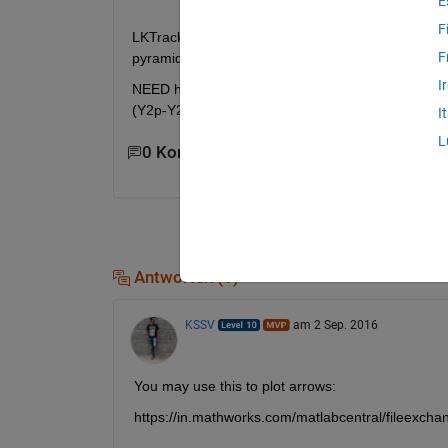
E
F
LKTrackShow.m Download link: https://www.mathw
F
pyramid-and-iteration/content/LK%20Tracker/LK
I
NEED help in making arrows of Draw speed lines if
(Y2p-Y2pl)*sc]','m-');
I
L
0 Kommentare
Antworten (1)
KSSV
am 2 Sep. 2016
You may use this to plot arrows:
https://in.mathworks.com/matlabcentral/fileexch