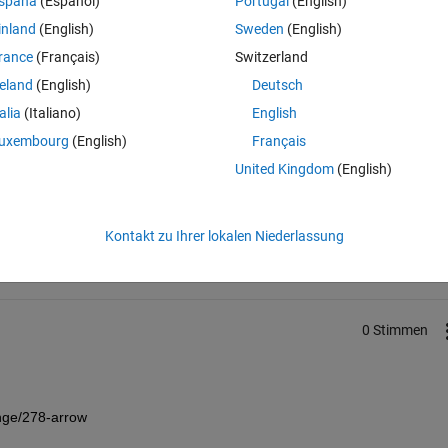
spaña
(Español)
Portugal
(English)
inland
(English)
Sweden
(English)
orks.com/matlabcentral/fileexchange/30822-lucas-kanade-tracker-with
rance
(Français)
Switzerland
TrackShow.m File name - LKTrackWrapper.m
reland
(English)
Deutsch
 p > 1 % draw speed lines plot([X2p,X2p+(X2p-X2pl)*sc]',... [Y2p,Y2p+
talia
(Italiano)
English
uxembourg
(English)
Français
United Kingdom
(English)
Weiterleiten
Anmelden, um Aktivität zu v
Kontakt zu Ihrer lokalen Niederlassung
0 Stimmen
ange/278-arrow