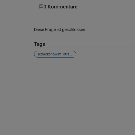
0 Kommentare
Diese Frage ist geschlossen.
Tags
lktrackshow.m lktrackwrapper.m
Siehe auch