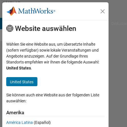
Weiter zum Inhalt
MATLAB
Answers
B Answers
File Exchange
Cody
AI Chat Playground
Diskussi
Website auswählen
Wählen Sie eine Website aus, um übersetzte Inhalte
(sofern verfügbar) sowie lokale Veranstaltungen und
How to
Angebote anzuzeigen. Auf der Grundlage Ihres
Standorts empfehlen wir Ihnen die folgende Auswahl:
get the
United States
.
mean
of ROC
United States
curves
Sie können auch eine Website aus der folgenden Liste
using
auswählen:
Matlab?
Amerika
Ali
América Latina
(Español)