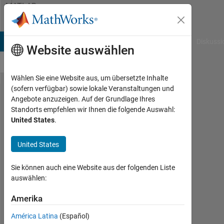
Weiter zum Inhalt
MATLAB
Answers
B Answers
File Exchange
Cody
AI Chat Playground
Diskussi
Website auswählen
Wählen Sie eine Website aus, um übersetzte Inhalte
(sofern verfügbar) sowie lokale Veranstaltungen und
Discrete to
Angebote anzuzeigen. Auf der Grundlage Ihres
Standorts empfehlen wir Ihnen die folgende Auswahl:
continuous-
United States
.
Problem
with signal
United States
dimensions
Sie können auch eine Website aus der folgenden Liste
auswählen:
Javier
Guiterrez
Amerika
América Latina
(Español)
23