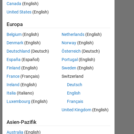
Canada
(English)
Feb.
2012
United States
(English)
1
Antwort
Europa
7
Belgium
(English)
Netherlands
(English)
Ansichten
Denmark
(English)
Norway
(English)
(30 Tage)
Deutschland
(Deutsch)
Österreich
(Deutsch)
España
(Español)
Portugal
(English)
Ältere
Finland
(English)
Sweden
(English)
Kommentare
France
(Français)
Switzerland
anzeigen
Ireland
(English)
Deutsch
Italia
(Italiano)
English
Luxembourg
(English)
Français
H
United Kingdom
(English)
e
l
Asien-Pazifik
l
o
Australia
(English)