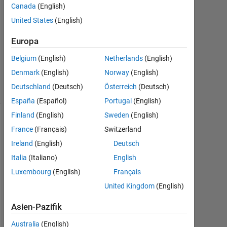
Canada
(English)
Antworten
United States
(English)
Aktualisiert
Europa
30 Sep.
2016
Belgium
(English)
Netherlands
(English)
28
Denmark
(English)
Norway
(English)
Ansichten
Deutschland
(Deutsch)
Österreich
(Deutsch)
(30 Tage)
España
(Español)
Portugal
(English)
Finland
(English)
Sweden
(English)
France
(Français)
Switzerland
Ireland
(English)
Deutsch
Italia
(Italiano)
English
Luxembourg
(English)
Français
United Kingdom
(English)
H
Asien-Pazifik
i 
a
Australia
(English)