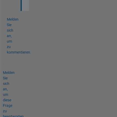
.
Melden
Sie
sich
an,
um
zu
kommentieren.
Melden
Sie
sich
an,
um
diese
Frage
zu
beantworten.