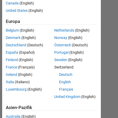
R2014a?
Canada
(English)
United States
(English)
Subhasree
Europa
Chatterjee
22
Belgium
(English)
Netherlands
(English)
Mai
Denmark
(English)
Norway
(English)
2016
Deutschland
(Deutsch)
Österreich
(Deutsch)
3
España
(Español)
Portugal
(English)
Antworten
Finland
(English)
Sweden
(English)
Aktualisiert
France
(Français)
Switzerland
16 Dez.
Ireland
(English)
Deutsch
2024
Italia
(Italiano)
English
37
Ansichten
Luxembourg
(English)
Français
(30 Tage)
United Kingdom
(English)
Asien-Pazifik
Australia
(English)