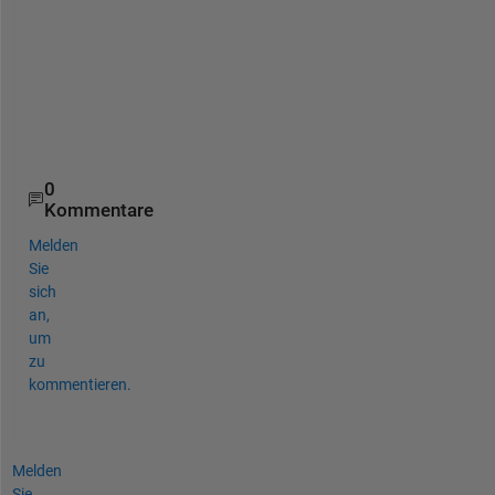
t
l
y 
.
.
.
.
0
Kommentare
Melden
Sie
sich
an,
um
zu
kommentieren.
Melden
Sie