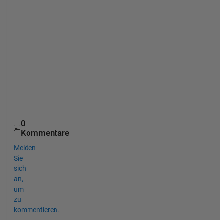
o
r
k
s 
S
a
l
e
s
.
0
Kommentare
Melden
Sie
sich
an,
um
zu
kommentieren.