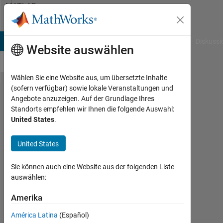
Weiter zum Inhalt
MATLAB
Answers
B Answers
File Exchange
Cody
AI Chat Playground
Diskussi
Website auswählen
Wählen Sie eine Website aus, um übersetzte Inhalte
(sofern verfügbar) sowie lokale Veranstaltungen und
How can
Angebote anzuzeigen. Auf der Grundlage Ihres
Standorts empfehlen wir Ihnen die folgende Auswahl:
I
United States
.
download
older
United States
versions
Sie können auch eine Website aus der folgenden Liste
of
auswählen:
MATLAB
Amerika
like
R2012a,
América Latina
(Español)