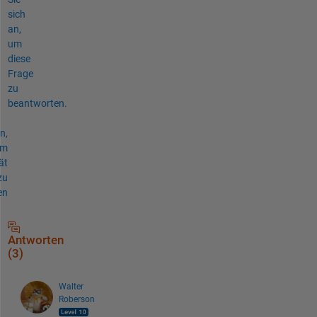
sich
an,
um
diese
Frage
zu
beantworten.
n,
um
ät
zu
en
Antworten
(3)
Walter
Roberson