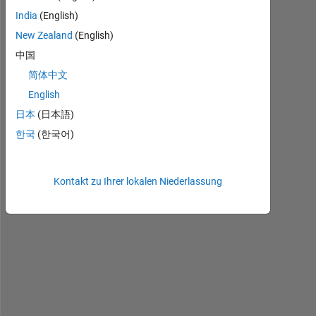
India
(English)
New Zealand
(English)
中国
简体中文
p
English
l
日本
(日本語)
e
a
한국
(한국어)
s
e 
g
Kontakt zu Ihrer lokalen Niederlassung
i
v
e 
m
e 
t
h
e 
l