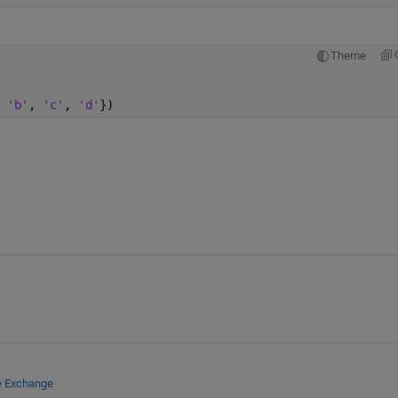
Theme
 
'b'
, 
'c'
, 
'd'
})
e Exchange