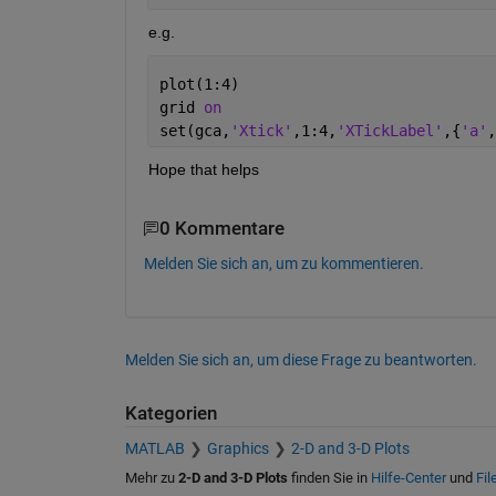
e.g.
plot(1:4)
grid 
on
set(gca,
'Xtick'
,1:4,
'XTickLabel'
,{
'a'
,
Hope that helps
0 Kommentare
Melden Sie sich an, um zu kommentieren.
Melden Sie sich an, um diese Frage zu beantworten.
Kategorien
MATLAB
Graphics
2-D and 3-D Plots
Mehr zu
2-D and 3-D Plots
finden Sie in
Hilfe-Center
und
Fil