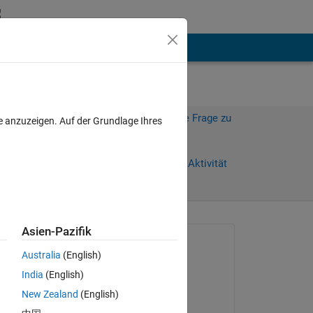
hen
Mehr
Melden Sie sich an, um diese Frage zu
e anzuzeigen. Auf der Grundlage Ihres
beantworten.
Weiterleiten
Anmelden, um Aktivität
zu verfolgen
Asien-Pazifik
Gefragt:
Australia
(English)
Byronb
India
(English)
am 29 Apr. 2016
-a-
New Zealand
(English)
Beantwortet: