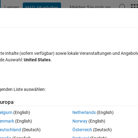
Lernen
Melden Sie sich an
MATLAB erhalten
t Playground
Diskussionen
Wettbewerbe
Blogs
Veröffentlic
FAQs zu MATLAB
Mehr
.
zte Inhalte (sofern verfügbar) sowie lokale Veranstaltungen und Angebot
nde Auswahl:
United States
.
ert 29 Apr. 2016
4 Ansichten (30 Tage)
lgenden Liste auswählen:
uropa
elgium
(English)
Netherlands
(English)
0 Stimmen
enmark
(English)
Norway
(English)
central/answers/281617-i-am-having-some-issues-calling-a-function-in
eutschland
(Deutsch)
Österreich
(Deutsch)
l looking at this. In the original function the n number of outputs are 