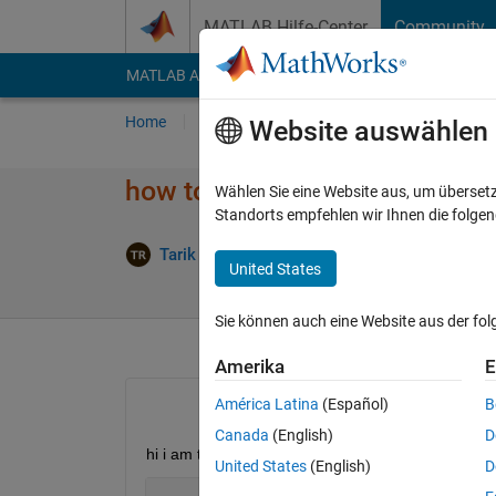
Weiter zum Inhalt
MATLAB Hilfe-Center
Community
MATLAB Answers
File Exchange
Cody
AI Cha
Home
Fragen
Antworten
Durchsuchen
Website auswählen
how to compare image size
Wählen Sie eine Website aus, um überset
Standorts empfehlen wir Ihnen die folge
Akt
Tarik Razak
5 Feb. 2012
4 Antworten
United States
Sie können auch eine Website aus der fo
Amerika
E
América Latina
(Español)
B
Canada
(English)
D
hi i am trying to figure out if image is below certain
United States
(English)
D