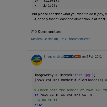
tk = size(i);
k = tk(1:2);
But please consider what you want to do if (say) t
10, or only that at least
one
 dimension is at least 
0 Kommentare
Melden Sie sich an, um zu kommentieren.
Image Analyst
am 6 Feb. 2012
imageArray = imread(
'test.jpg'
);
[rows columns numberOfColorChannels] =
% Check both the number of rows AND th
if 
rows >= 10 && columns >= 10
% Do stuff.
else