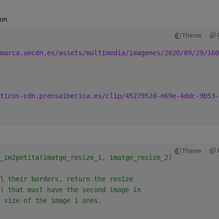
ion
Theme
marca.uecdn.es/assets/multimedia/imagenes/2020/09/29/160
ticos-cdn.prensaiberica.es/clip/4527952d-e69e-4ddc-9b53-
Theme
_im2petita(imatge_resize_1, imatge_resize_2)
l their borders, return the resize
) that must have the second image in
 size of the image 1 ones.