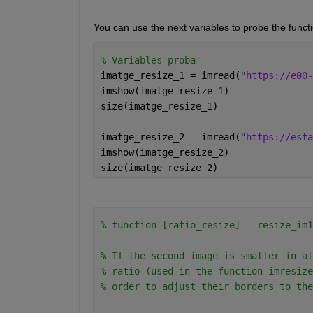
You can use the next variables to probe the funct
% Variables proba
imatge_resize_1 = imread(
"https://e00-
imshow(imatge_resize_1)
size(imatge_resize_1)
imatge_resize_2 = imread(
"https://esta
imshow(imatge_resize_2)
size(imatge_resize_2)
% function [ratio_resize] = resize_im1
% If the second image is smaller in al
% ratio (used in the function imresize
% order to adjust their borders to the