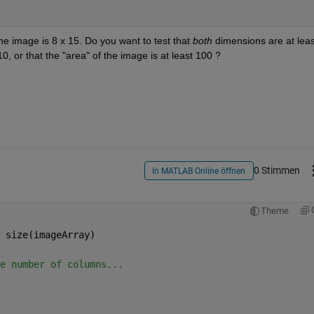
he image is 8 x 15. Do you want to test that
both
 dimensions are at least
10, or that the "area" of the image is at least 100 ?
0 Stimmen
In MATLAB Online öffnen
Theme
 size(imageArray)
e number of columns...