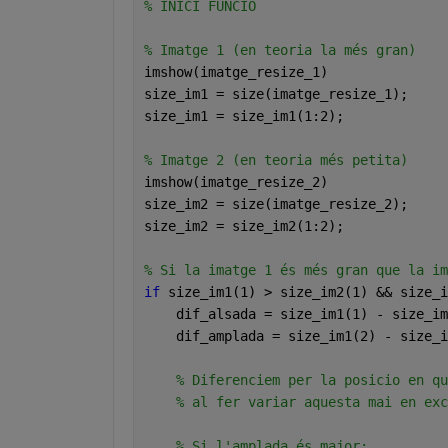
% INICI FUNCIO
% Imatge 1 (en teoria la més gran)
imshow(imatge_resize_1)
size_im1 = size(imatge_resize_1);
size_im1 = size_im1(1:2);
% Imatge 2 (en teoria més petita)
imshow(imatge_resize_2)
size_im2 = size(imatge_resize_2);
size_im2 = size_im2(1:2);
% Si la imatge 1 és més gran que la im
if 
size_im1(1) > size_im2(1) && size_i
    dif_alsada = size_im1(1) - size_im
    dif_amplada = size_im1(2) - size_i
% Diferenciem per la posicio en qu
% al fer variar aquesta mai en exc
% Si l'amplada és major: