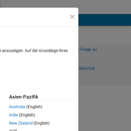
hen
Mehr
Melden Sie sich an, um diese Frage zu
e anzuzeigen. Auf der Grundlage Ihres
beantworten.
Weiterleiten
Anmelden, um Aktivität
zu verfolgen
Asien-Pazifik
Gefragt:
Australia
(English)
Tarik Razak
India
(English)
am 5 Feb. 2012
New Zealand
(English)
Beantwortet:
Copy