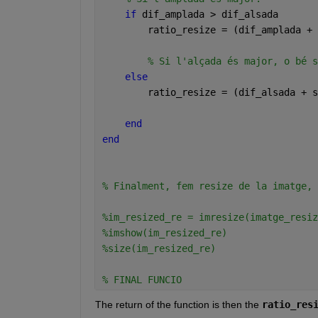
if 
dif_amplada > dif_alsada
        ratio_resize = (dif_amplada + 
% Si l'alçada és major, o bé s
else
        ratio_resize = (dif_alsada + s
end
end
% Finalment, fem resize de la imatge, 
%im_resized_re = imresize(imatge_resiz
%imshow(im_resized_re)
%size(im_resized_re)
% FINAL FUNCIO
The return of the function is then the 
ratio_res