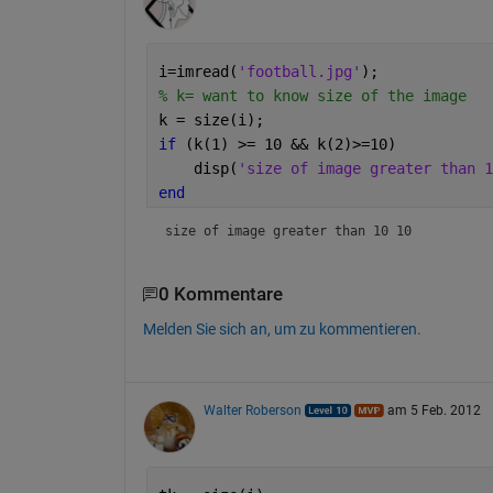
i=imread(
'football.jpg'
);
% k= want to know size of the image
k = size(i);
if 
(k(1) >= 10 && k(2)>=10)
    disp(
'size of image greater than 1
end
size of image greater than 10 10
0 Kommentare
Melden Sie sich an, um zu kommentieren.
Walter Roberson
am 5 Feb. 2012