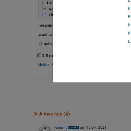
E
i=imread(
'test.jp);
F
k= want to 
know size of the image
if 
(k >= [10 10])
F
I
meaning if current image is greater than 10x10 pi
I
want to get this small code right.
L
Thanks for the reply
0 Kommentare
Melden Sie sich an, um zu kommentieren.
Antworten (4)
yanqi liu
am 15 Okt. 2021