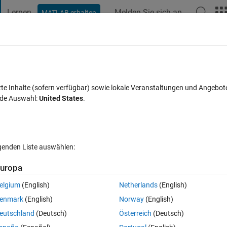
Lernen
Melden Sie sich an
MATLAB erhalten
t Playground
Diskussionen
Wettbewerbe
Blogs
Veröffentlic
FAQs zu MATLAB
Mehr
zte Inhalte (sofern verfügbar) sowie lokale Veranstaltungen und Angebot
nde Auswahl:
United States
.
ualisiert 15 Okt. 2021
4 Ansichten (30 Tage)
lgenden Liste auswählen:
uropa
elgium
(English)
Netherlands
(English)
0 Stimmen
In MATLAB Online öffnen
enmark
(English)
Norway
(English)
 size i.e.
eutschland
(Deutsch)
Österreich
(Deutsch)
Theme