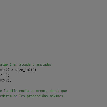
atge 2 en alçada o amplada:
m1(2) > size_im2(2)
2(1);
m2(2);
e la diferencia es menor, donat que
edirem de les proporcións máximes.