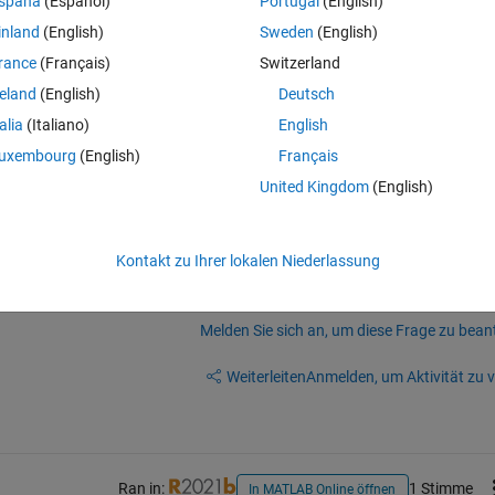
spaña
(Español)
Portugal
(English)
inland
(English)
Sweden
(English)
rance
(Français)
Switzerland
reland
(English)
Deutsch
xel
talia
(Italiano)
English
uxembourg
(English)
Français
United Kingdom
(English)
Kontakt zu Ihrer lokalen Niederlassung
Melden Sie sich an, um diese Frage zu bean
Weiterleiten
Anmelden, um Aktivität zu v
Ran in:
1 Stimme
In MATLAB Online öffnen