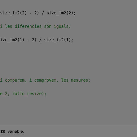
size_im2(2) - 2) / size_im2(2);
i les diferencies són iguals:
ize_im2(1) - 2) / size_im2(1);
i comparem, i comprovem, les mesures:
e_2, ratio_resize); 
ize 
variable.