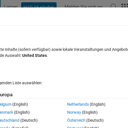
Lernen
Melden Sie sich an
MATLAB erhalten
t Playground
Diskussionen
Wettbewerbe
Blogs
Veröffentlic
FAQs zu MATLAB
Mehr
e Simulink model inside 'powergui'; block
zte Inhalte (sofern verfügbar) sowie lokale Veranstaltungen und Angebot
nde Auswahl:
United States
.
simulet my model how i solve this problem
ualisiert 20 Aug. 2021
6 Ansichten (30 Tage)
lgenden Liste auswählen:
uropa
elgium
(English)
Netherlands
(English)
ut, um sie zu bearbeiten oder zu beantworten.
enmark
(English)
Norway
(English)
eutschland
(Deutsch)
Österreich
(Deutsch)