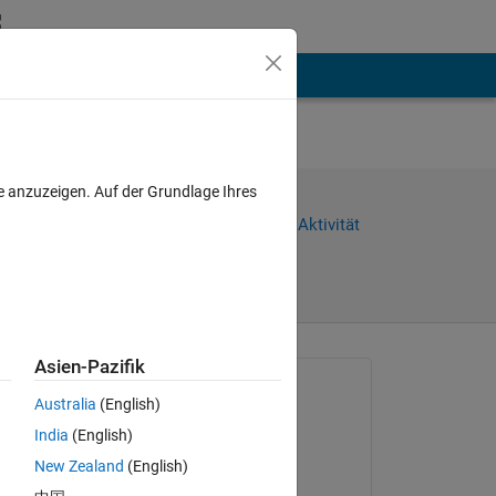
hen
Mehr
 ...
e anzuzeigen. Auf der Grundlage Ihres
Weiterleiten
Anmelden, um Aktivität
zu verfolgen
Asien-Pazifik
Gefragt:
Australia
(English)
monideepa
India
(English)
am 24 Apr. 2016
New Zealand
(English)
Geschlossen: