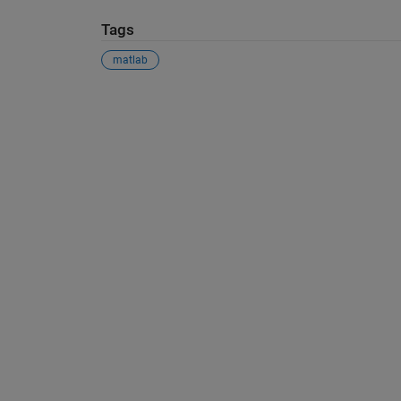
Tags
matlab
Siehe auch