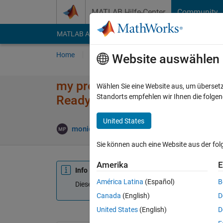
Weiter zum Inhalt
MATLAB Hilfe-Center
Community
MATLAB Answers
File Exchange
Cody
AI Cha
Home
Fragen
Antworten
Durchsuchen
Website auswählen
my problem is that "Building th
Wählen Sie eine Website aus, um überset
Standorts empfehlen wir Ihnen die folge
Ready''-------is apper when i 
United States
monideepa
24 Apr. 2016
0 Antworten
Akt
Sie können auch eine Website aus der fo
Amerika
E
Info
América Latina
(Español)
B
Diese Frage ist geschlossen. Öffnen Sie sie erne
Canada
(English)
D
United States
(English)
D