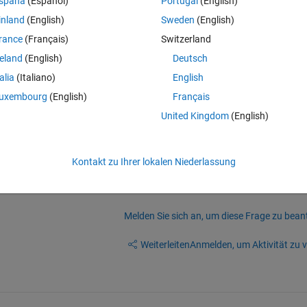
spaña
(Español)
Portugal
(English)
inland
(English)
Sweden
(English)
Theme
1+(k1+k2)*x2)/k2;
rance
(Français)
Switzerland
r, my result is correct. When I load only Time and Acceleration from ex
reland
(English)
Deutsch
ent and then calculate the xr, my result is wrong (inaccurate).
talia
(Italiano)
English
uxembourg
(English)
Français
United Kingdom
(English)
Kontakt zu Ihrer lokalen Niederlassung
Melden Sie sich an, um diese Frage zu bean
Weiterleiten
Anmelden, um Aktivität zu v