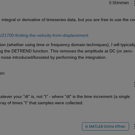
0 Stimmen
tegral or derivative of timeseries data, but you are free to use the co
21700-finding-the-velocity-from-displacement
on (whether using time or frequency domain techniques), I will typically
ing the DETREND function. This removes the amplitude at DC (or zero-
 noise introduced/boosted by performing the integration.
en
er your "dt" is, not "t" - where "dt" is the time increment (a single 
ray of times "t" that samples were collected.
In MATLAB Online öffnen