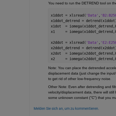
You need to run the DETREND tool on the a
x1ddot = xlsread(
'Data'
,
'B2:B25
x1ddot_detrend = detrend(x1ddot
x1dot  = iomega(x1ddot_detrend,
x1     = iomega(x1ddot_detrend,
x2ddot = xlsread(
'Data'
,
'E2:E25
x2ddot_detrend = detrend(x2ddot
x2dot  = iomega(x2ddot_detrend,
x2     = iomega(x2ddot_detrend,
Note: You can place the detrended accelera
displacement data (just change the input/
to get rid of other low-frequency noise.
Other Note: Even after detrending and fil
velocity/displacement data, there will still
some unknown constant ("C") that you may 
Melden Sie sich an, um zu kommentieren.