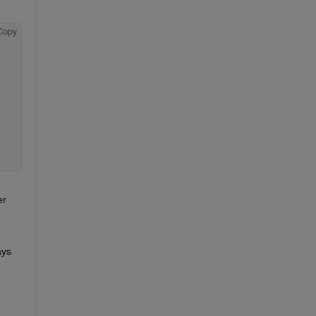
Copy
r 
ys 