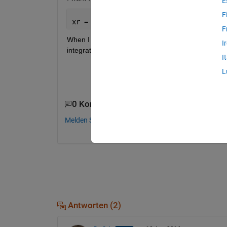
E
F
xr = (m2*x2ddot-b1*x1dot+b1*x2dot-k1*x
F
When I load my Data from excel and calculate the x
I
integrate with cumtrapz for Velocity and Displacem
I
L
0 Kommentare
Melden Sie sich an, um zu kommentieren.
Antworten (2)