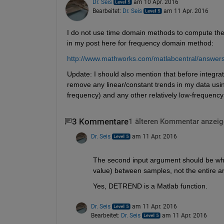
Dr. Seis
am 10 Apr. 2016
Bearbeitet:
Dr. Seis
am 11 Apr. 2016
I do not use time domain methods to compute the in
in my post here for frequency domain method:
http://www.mathworks.com/matlabcentral/answers/
Update: I should also mention that before integrati
remove any linear/constant trends in my data us
frequency) and any other relatively low-frequency
3 Kommentare
1 älteren Kommentar anzeig
Dr. Seis
am 11 Apr. 2016
The second input argument should be whatev
value) between samples, not the entire ar
Yes, DETREND is a Matlab function.
Dr. Seis
am 11 Apr. 2016
Bearbeitet:
Dr. Seis
am 11 Apr. 2016