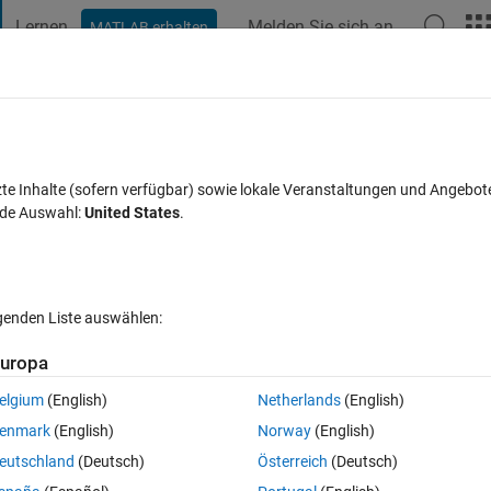
Lernen
Melden Sie sich an
MATLAB erhalten
t Playground
Diskussionen
Wettbewerbe
Blogs
Veröffentlic
FAQs zu MATLAB
Mehr
esults when I am integrating Time and
zte Inhalte (sofern verfügbar) sowie lokale Veranstaltungen und Angebot
nde Auswahl:
United States
.
alisiert 2 Mai 2016
78 Ansichten (30 Tage)
lgenden Liste auswählen:
uropa
Ältere Kommentare 
elgium
(English)
Netherlands
(English)
0 Stimmen
In MATLAB Online öffnen
enmark
(English)
Norway
(English)
and Displacement.
eutschland
(Deutsch)
Österreich
(Deutsch)