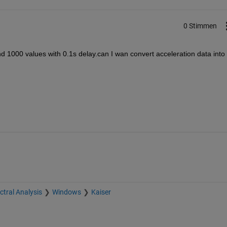
0 Stimmen
d 1000 values with 0.1s delay.can I wan convert acceleration data into 
ctral Analysis
Windows
Kaiser