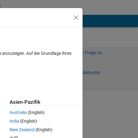
hen
Mehr
Melden Sie sich an, um diese Frage zu
e anzuzeigen. Auf der Grundlage Ihres
beantworten.
Weiterleiten
Anmelden, um Aktivität
zu verfolgen
Asien-Pazifik
anzeigen
Gefragt:
Australia
(English)
Bob
India
(English)
am 6 Apr. 2016
New Zealand
(English)
Beantwortet: