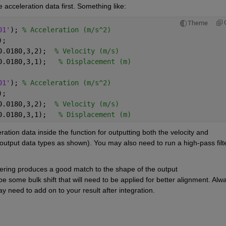
cceleration data first. Something like:
Theme
01'
); 
% Acceleration (m/s^2)
);
0.0180,3,2);  
% Velocity (m/s)
0.0180,3,1);   
% Displacement (m)
01'
); 
% Acceleration (m/s^2)
);
0.0180,3,2);  
% Velocity (m/s)
0.0180,3,1);   
% Displacement (m)
tion data inside the function for outputting both the velocity and 
output data types as shown). You may also need to run a high-pass filte
tering produces a good match to the shape of the output 
 be some bulk shift that will need to be applied for better alignment. Alwa
need to add on to your result after integration.