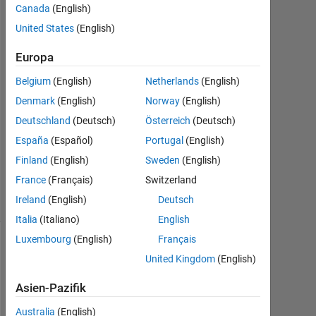
Canada
(English)
Apr.
United States
(English)
2016
1
Europa
Antwort
Belgium
(English)
Netherlands
(English)
Antwort
Denmark
(English)
Norway
(English)
akzeptiert
Deutschland
(Deutsch)
Österreich
(Deutsch)
Aktualisiert
España
(Español)
Portugal
(English)
8 Jan. 2023
Finland
(English)
Sweden
(English)
13
France
(Français)
Switzerland
Ansichten
Ireland
(English)
Deutsch
(30 Tage)
Italia
(Italiano)
English
Luxembourg
(English)
Français
Ältere
United Kingdom
(English)
Kommentare
anzeigen
Asien-Pazifik
Australia
(English)