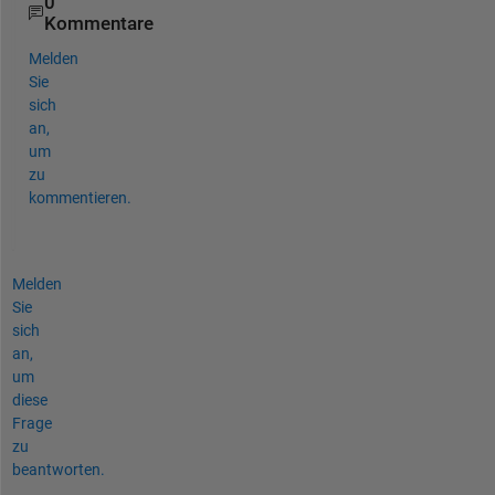
0
Kommentare
Melden
Sie
sich
an,
um
zu
kommentieren.
Melden
Sie
sich
an,
um
diese
Frage
zu
beantworten.