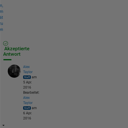
n,
um
ät
zu
en
Akzeptierte
Antwort
Alex
Taylor
am
5 Apr.
2016
Bearbeitet:
Alex
Taylor
am
6 Apr.
2016