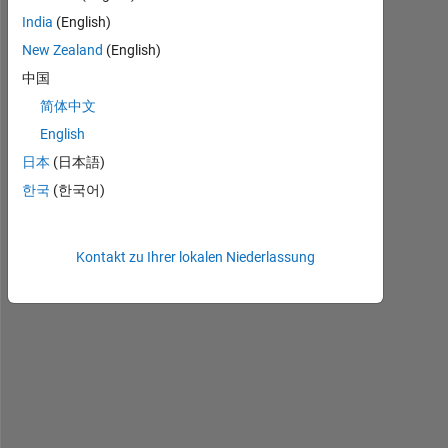
I 
India
(English)
n
New Zealand
(English)
e
e
中国
d 
简体中文
t
English
o 
u
日本
(日本語)
s
한국
(한국어)
e 
u
n
Kontakt zu Ihrer lokalen Niederlassung
i
t
s 
i
n 
M
a
t
l