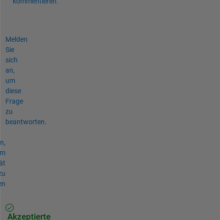
kommentieren.
Melden
Sie
sich
an,
um
diese
Frage
zu
beantworten.
n,
um
ät
zu
en
Akzeptierte