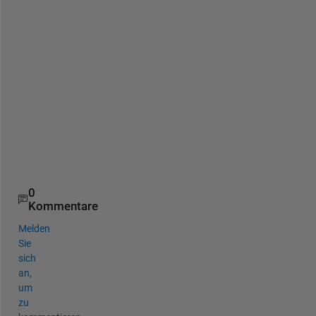
e 
a
n
n
o
y
i
n
g 
.
.
.
0
Kommentare
Melden
Sie
sich
an,
um
zu