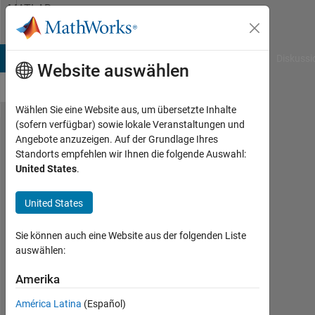
Weiter zum Inhalt
MATLAB
Answers
B Answers
File Exchange
Cody
AI Chat Playground
Diskussi
Website auswählen
Wählen Sie eine Website aus, um übersetzte Inhalte
(sofern verfügbar) sowie lokale Veranstaltungen und
how to
Angebote anzuzeigen. Auf der Grundlage Ihres
Standorts empfehlen wir Ihnen die folgende Auswahl:
use
United States
.
MATLAB
units ?
United States
Sie können auch eine Website aus der folgenden Liste
timo
auswählen:
10
Amerika
Mär.
2016
América Latina
(Español)