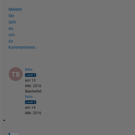
Melden
Sie
sich
an,
um
zu
kommentieren.
timo
am 13
Mär. 2016
Bearbeitet:
timo
am 14
Mär. 2016