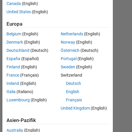
3
Canada
(English)
Antworten
United States
(English)
Antwort
Europa
akzeptiert
Belgium
(English)
Netherlands
(English)
Aktualisiert
Denmark
(English)
Norway
(English)
17 Okt.
Deutschland
(Deutsch)
Österreich
(Deutsch)
2017
España
(Español)
Portugal
(English)
25
Finland
(English)
Sweden
(English)
Ansichten
(30 Tage)
France
(Français)
Switzerland
Ireland
(English)
Deutsch
Italia
(Italiano)
English
Ältere
Luxembourg
(English)
Français
Kommentare
anzeigen
United Kingdom
(English)
Asien-Pazifik
Australia
(English)