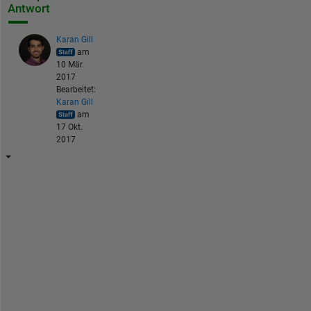
Antwort
Karan Gill
am
10 Mär.
2017
Bearbeitet:
Karan Gill
am
17 Okt.
2017
S
t
a
r
t
i
n
g 