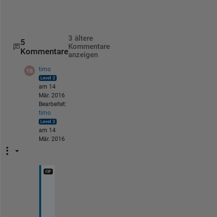
o
.
3 ältere
5
Kommentare
Kommentare
anzeigen
timo
am 14
Mär. 2016
Bearbeitet:
timo
am 14
Mär. 2016
A
n
y