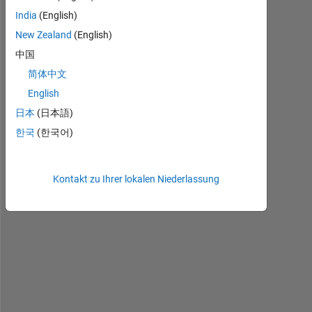
s
India
(English)
i
New Zealand
(English)
n
g 
中国
s
简体中文
i
English
m
(
日本
(日本語)
'
한국
(한국어)
m
o
d
Kontakt zu Ihrer lokalen Niederlassung
e
l
n
a
m
e
'
)
; 