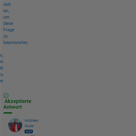
sich
an,
um
diese
Frage
zu
beantworten.
n,
um
ät
zu
en
Akzeptierte
Antwort
Andreas
Goser