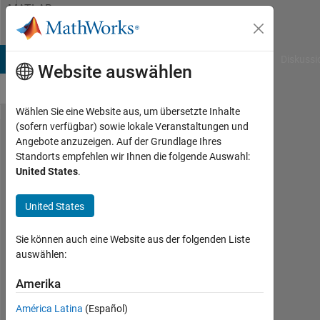
Weiter zum Inhalt
MATLAB
Answers
B Answers
File Exchange
Cody
AI Chat Playground
Diskussi
Website auswählen
Wählen Sie eine Website aus, um übersetzte Inhalte
(sofern verfügbar) sowie lokale Veranstaltungen und
linking
Angebote anzuzeigen. Auf der Grundlage Ihres
Standorts empfehlen wir Ihnen die folgende Auswahl:
simulink
United States
.
from m-
file
United States
Sie können auch eine Website aus der folgenden Liste
Krishnendu
auswählen:
Mukherjee
Amerika
26
Jan.
América Latina
(Español)