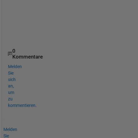
d 
i 
u
s
e
?
0
Kommentare
Melden
Sie
sich
an,
um
zu
kommentieren.
Melden
Sie