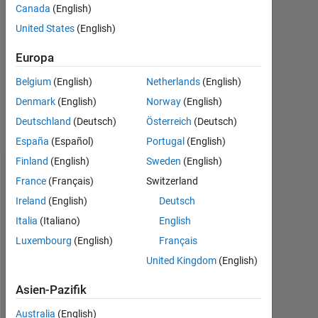
2012
Canada
(English)
1
United States
(English)
Antwort
Europa
Antwort
Belgium
(English)
Netherlands
(English)
akzeptiert
47
Denmark
(English)
Norway
(English)
Ansichten
Deutschland
(Deutsch)
Österreich
(Deutsch)
(30 Tage)
España
(Español)
Portugal
(English)
Finland
(English)
Sweden
(English)
France
(Français)
Switzerland
Ireland
(English)
Deutsch
Italia
(Italiano)
English
Luxembourg
(English)
Français
United Kingdom
(English)
B
Asien-Pazifik
y 
u
Australia
(English)