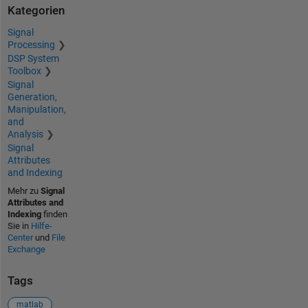
Kategorien
Signal
Processing
DSP System
Toolbox
Signal
Generation,
Manipulation,
and
Analysis
Signal
Attributes
and Indexing
Mehr zu
Signal
Attributes and
Indexing
finden
Sie in
Hilfe-
Center
und
File
Exchange
Tags
matlab