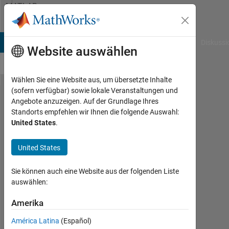
Weiter zum Inhalt
MATLAB
Answers
B Answers
File Exchange
Cody
AI Chat Playground
Diskussi
Website auswählen
Wählen Sie eine Website aus, um übersetzte Inhalte
(sofern verfügbar) sowie lokale Veranstaltungen und
How do I
Angebote anzuzeigen. Auf der Grundlage Ihres
Standorts empfehlen wir Ihnen die folgende Auswahl:
share a
United States
.
clock
between
United States
unclocked
Sie können auch eine Website aus der folgenden Liste
digital
auswählen:
inputs
Amerika
and
clocked
América Latina
(Español)