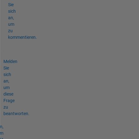
Sie
sich
an,
um
zu
kommentieren.
Melden
Sie
sich
an,
um
diese
Frage
zu
beantworten.
n,
um