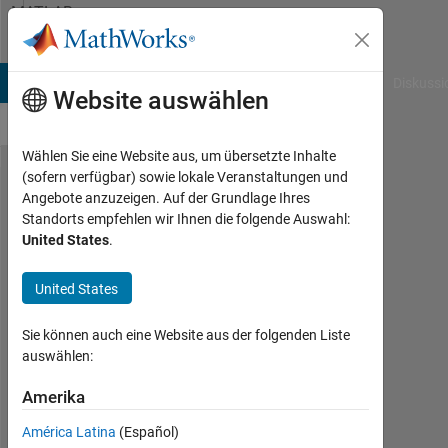
Weiter zum Inhalt
MATLAB
Answers
B Answers
File Exchange
Cody
AI Chat Playground
Diskussi
Website auswählen
Wählen Sie eine Website aus, um übersetzte Inhalte
(sofern verfügbar) sowie lokale Veranstaltungen und
How to
Angebote anzuzeigen. Auf der Grundlage Ihres
Standorts empfehlen wir Ihnen die folgende Auswahl:
match
United States
.
the
same
United States
object in
Sie können auch eine Website aus der folgenden Liste
two
auswählen:
different
Amerika
images
using
América Latina
(Español)