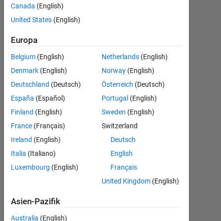
Canada
(English)
United States
(English)
Aktualisiert
24 Feb.
Europa
2016
35
Belgium
(English)
Netherlands
(English)
Ansichten
Denmark
(English)
Norway
(English)
(30 Tage)
Deutschland
(Deutsch)
Österreich
(Deutsch)
España
(Español)
Portugal
(English)
Finland
(English)
Sweden
(English)
France
(Français)
Switzerland
Ireland
(English)
Deutsch
Italia
(Italiano)
English
Luxembourg
(English)
Français
United Kingdom
(English)
D
e
Asien-Pazifik
a
r 
Australia
(English)