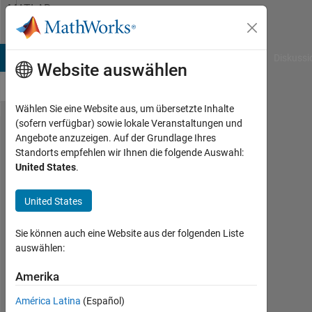
Weiter zum Inhalt
MATLAB
Answers
B Answers
File Exchange
Cody
AI Chat Playground
Diskussi
Website auswählen
Wählen Sie eine Website aus, um übersetzte Inhalte
(sofern verfügbar) sowie lokale Veranstaltungen und
I
Angebote anzuzeigen. Auf der Grundlage Ihres
Standorts empfehlen wir Ihnen die folgende Auswahl:
calibrated
United States
.
my
camera
United States
using
Sie können auch eine Website aus der folgenden Liste
Camera
auswählen:
Calibration
Amerika
app,How
do i apply
América Latina
(Español)