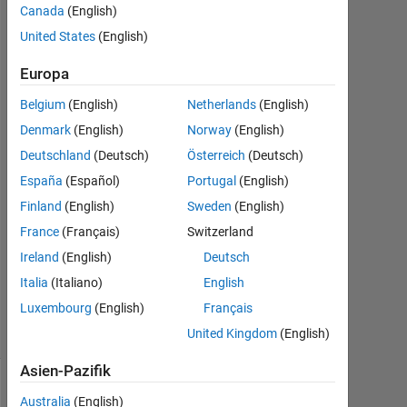
/
Canada
(English)
setapp
United States
(English)
Europa
Oystein91
Belgium
(English)
Netherlands
(English)
2
Denmark
(English)
Norway
(English)
Feb.
2016
Deutschland
(Deutsch)
Österreich
(Deutsch)
2
España
(Español)
Portugal
(English)
Antworten
Finland
(English)
Sweden
(English)
France
(Français)
Switzerland
Aktualisiert
22 Feb.
Ireland
(English)
Deutsch
2016
Italia
(Italiano)
English
14
Luxembourg
(English)
Français
Ansichten
(30 Tage)
United Kingdom
(English)
Asien-Pazifik
Australia
(English)