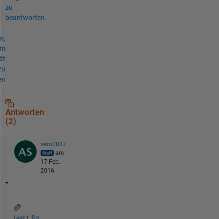
zu
beantworten.
n,
um
ät
zu
en
Antworten
(2)
sam0037
am
17 Feb.
2016
test1.fig