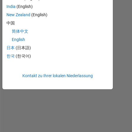
A
India
(English)
n
New Zealand
(English)
i
m
中国
a
简体中文
t
English
i
o
日本
(日本語)
n 
한국
(한국어)
h
e
l
Kontakt zu Ihrer lokalen Niederlassung
p 
n
e
e
d
e
d
I