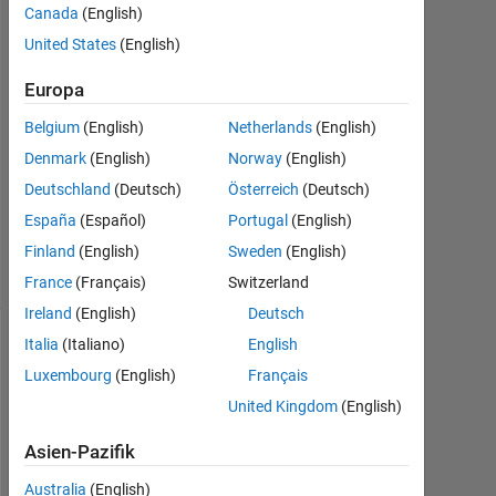
5
Canada
(English)
Antworten
United States
(English)
Antwort
Europa
akzeptiert
Belgium
(English)
Netherlands
(English)
Aktualisiert
Denmark
(English)
Norway
(English)
25 Okt.
Deutschland
(Deutsch)
Österreich
(Deutsch)
2013
España
(Español)
Portugal
(English)
96
Finland
(English)
Sweden
(English)
Ansichten
(30 Tage)
France
(Français)
Switzerland
Ireland
(English)
Deutsch
Italia
(Italiano)
English
Luxembourg
(English)
Français
United Kingdom
(English)
Asien-Pazifik
Australia
(English)