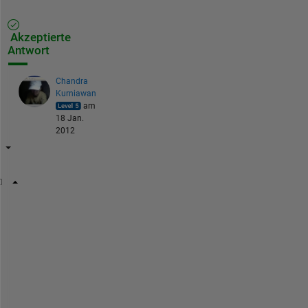
Akzeptierte
Antwort
Chandra
Kurniawan
am
18 Jan.
2012
 l =0.33;R=100;T=68;m=0.000125;w0=0.1;t=0;mu=m/l;c=
for 
t = 1:10
for 
x=1:34;
for 
n=1:5000;
          wxt=((4*w0)/pi)*exp(-R*(t*0.001))*((l/(pi
              *sin((n*pi*x0)/l))*sin((n*pi*((x-1)*0
          wxtrec(n)=wxt;
end