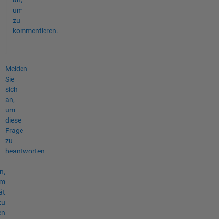
um
zu
kommentieren.
Melden
Sie
sich
an,
um
diese
Frage
zu
beantworten.
n,
um
ät
zu
en