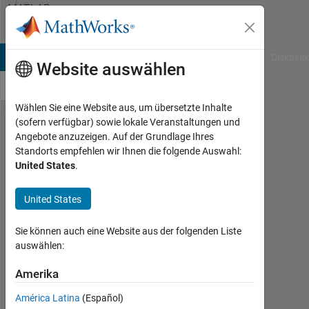
Weiter zum Inhalt
MATLAB
Answers
B Answers
File Exchange
Cody
AI Chat Playground
Diskussi
Website auswählen
Wählen Sie eine Website aus, um übersetzte Inhalte
(sofern verfügbar) sowie lokale Veranstaltungen und
Animation
Angebote anzuzeigen. Auf der Grundlage Ihres
Standorts empfehlen wir Ihnen die folgende Auswahl:
help
United States
.
needed
with
United States
Sie können auch eine Website aus der folgenden Liste
Tom
auswählen:
18
Amerika
Jan.
2012
América Latina
(Español)