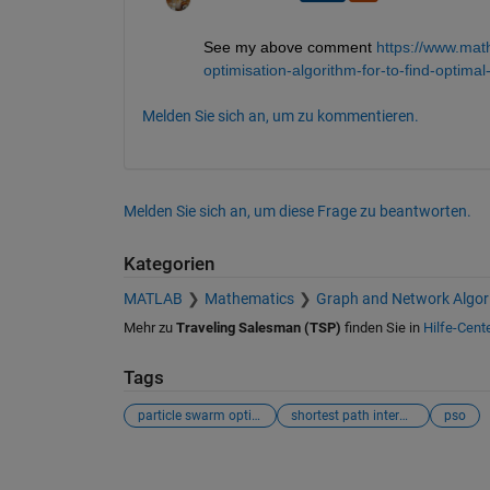
See my above comment
https://www.mat
optimisation-algorithm-for-to-find-optim
Melden Sie sich an, um zu kommentieren.
Melden Sie sich an, um diese Frage zu beantworten.
Kategorien
MATLAB
Mathematics
Graph and Network Algor
Mehr zu
Traveling Salesman (TSP)
finden Sie in
Hilfe-Cent
Tags
particle swarm optimisation
shortest path interms of distance
pso
Siehe auch