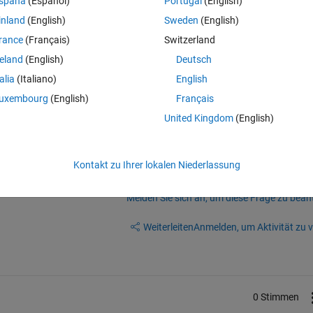
spaña
(Español)
Portugal
(English)
 In this image, the circular object considered as a obstacle. The white
inland
(English)
Sweden
(English)
e robot is move with interpolate the nodes (shown as red small circle). 
rance
(Français)
Switzerland
re there. Among that i consider a start and goal point and it has various 
reland
(English)
Deutsch
ptimal path without hitting obstacle using particle swarm optimisation. 
re (135,137),(295,137),(510,146),(678,152),(139,287),(211,323),(298,23
talia
(Italiano)
English
6),(402,402).
uxembourg
(English)
Français
United Kingdom
(English)
Kontakt zu Ihrer lokalen Niederlassung
Melden Sie sich an, um diese Frage zu bean
Weiterleiten
Anmelden, um Aktivität zu v
0 Stimmen