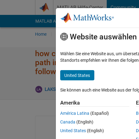
Weiter zum Inhalt
MATLAB Hilfe-Center
Community
MATLAB Answers
File Exchange
Cody
AI Cha
Home
Fragen
Antworten
Durchsuchen
Website auswählen
how can i use particle swarm o
Wählen Sie eine Website aus, um überset
Standorts empfehlen wir Ihnen die folge
path interms of shortest dista
followed by mobile robot?
United States
LAKSHMANAN ADAIKKAPPAN
8 Jan. 2016
Sie können auch eine Website aus der fo
Amerika
E
América Latina
(Español)
B
Canada
(English)
D
United States
(English)
D