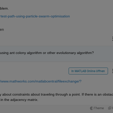
oblem.
test-path-using-particle-swarm-optimisation
en
using ant colony algorithm or other evolutionary algorithm?
In MATLAB Online öffnen
://www.mathworks.com/matlabcentral/fileexchange/?
 about constraints about traveling through a point. If there is an obstacl
in the adjacency matrix.
Theme