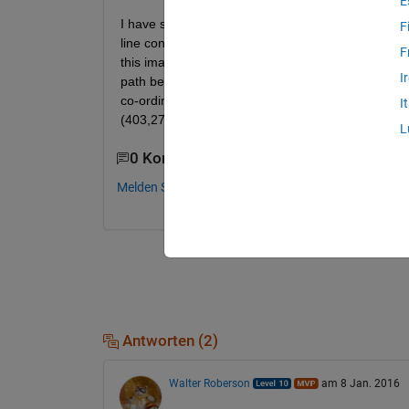
E
I have shown my working environment in the image.
F
line considered as path for mobile robot. The mobil
F
this image, totally 14 nodes (co-ordinate points) a
I
path between start and goal point. How can i find o
co-ordinate points of nodes (interms of pixels) a
I
(403,278),(509,233),(678,298),(591,336),(579,39
L
0 Kommentare
Melden Sie sich an, um zu kommentieren.
Antworten (2)
Walter Roberson
am 8 Jan. 2016