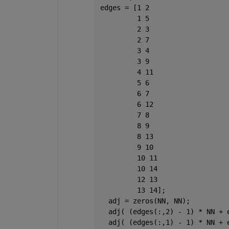
edges = [1 2
         1 5
         2 3
         2 7
         3 4
         3 9
         4 11
         5 6
         6 7
         6 12
         7 8
         8 9
         8 13
         9 10
         10 11
         10 14
         12 13
         13 14];
  adj = zeros(NN, NN);
  adj( (edges(:,2) - 1) * NN + 
  adj( (edges(:,1) - 1) * NN + 