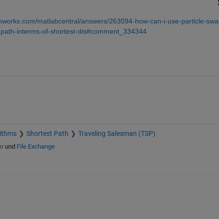
hworks.com/matlabcentral/answers/263094-how-can-i-use-particle-sw
al-path-interms-of-shortest-dis#comment_334344
ithms
Shortest Path
Traveling Salesman (TSP)
er
und
File Exchange