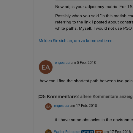
Now adj is your adjacency matrix. For TS
Possibly when you said "in this matlab cod
referring to the link I posted about const
white paths. Myself, I would not use PSO fo
Melden Sie sich an, um zu kommentieren.
engesraa
am 5 Feb. 2018
how can i find the shortest path between two poin
5 Kommentare
3 ältere Kommentare anzeig
engesraa
am 17 Feb. 2018
if i have some obstacles in the environm
Walter Roberson
am 17 Feb. 2018