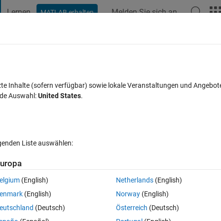
Lernen
Melden Sie sich an
MATLAB erhalten
t Playground
Diskussionen
Wettbewerbe
Blogs
Veröffentlic
FAQs zu MATLAB
Mehr
ptimisation algorithm for to find optima
zte Inhalte (sofern verfügbar) sowie lokale Veranstaltungen und Angebot
nde Auswahl:
United States
.
nce between start and goal point to be
Aktualisiert 17 Feb. 2018
2 Antworten
17 Ansichten (30 Tage)
lgenden Liste auswählen:
uropa
Ältere Kommentare 
elgium
(English)
Netherlands
(English)
enmark
(English)
Norway
(English)
0 Stimmen
eutschland
(Deutsch)
Österreich
(Deutsch)