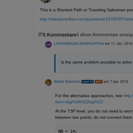
This is a Shortest Path or Traveling Salesman pr
http://stackoverflow.com/questions/19755397/shor
5 Kommentare
3 ältere Kommentare anzeig
LAKSHMANAN ADAIKKAPPAN
am 11 Jan. 2016
Is the same problem possible to solve 
Walter Roberson
am 7 Apr. 2016
For the alternative approaches, see
http
term=tag%3A%22tsp%22
At the TSP level, you do not need to worry
between two points, do not connect them 
NN = 14;