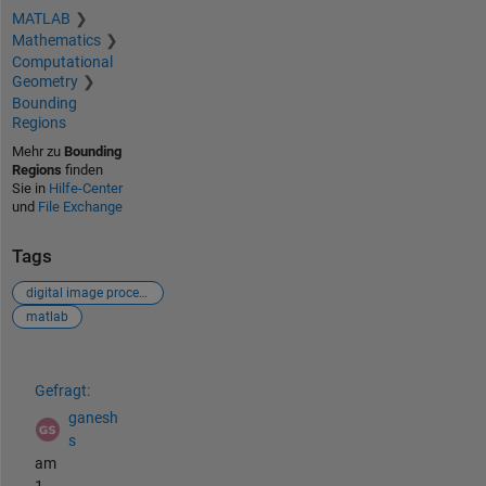
MATLAB
Mathematics
Computational
Geometry
Bounding
Regions
Mehr zu
Bounding
Regions
finden
Sie in
Hilfe-Center
und
File Exchange
Tags
digital image processing
matlab
Siehe auch
Gefragt:
ganesh
s
am
1