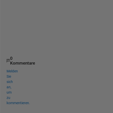
o
r 
2
-
D 
i
m
a
g
e
0
Kommentare
Melden
Sie
sich
an,
um
zu
kommentieren.