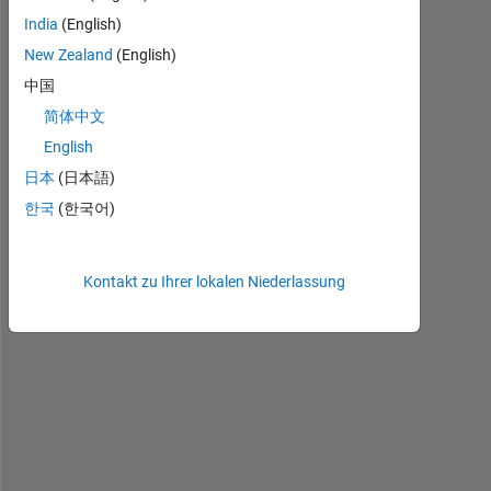
India
(English)
i 
New Zealand
(English)
w
中国
o
u
简体中文
l
English
d 
日本
(日本語)
l
i
한국
(한국어)
k
e 
t
Kontakt zu Ihrer lokalen Niederlassung
o 
k
n
o
w 
h
o
w 
t