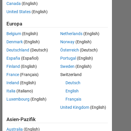
ganesh
Canada
(English)
s
United States
(English)
1
Dez.
Europa
2015
Belgium
(English)
Netherlands
(English)
1
Denmark
(English)
Norway
(English)
Antwort
Deutschland
(Deutsch)
Österreich
(Deutsch)
Aktualisiert
España
(Español)
Portugal
(English)
3 Dez. 2015
Finland
(English)
Sweden
(English)
8
Ansichten
France
(Français)
Switzerland
(30 Tage)
Ireland
(English)
Deutsch
Italia
(Italiano)
English
Luxembourg
(English)
Français
Ältere
United Kingdom
(English)
Kommentare
anzeigen
Asien-Pazifik
Australia
(English)