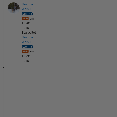
Sean de
Wolski
am
1 Dez.
2015
Bearbeitet:
Sean de
Wolski
am
1 Dez.
2015
Y
o
u 
w
i
l