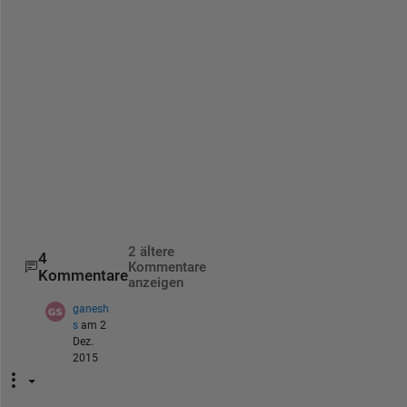
e 
i
m
a
g
e
, 
e
t
c
.
2 ältere
4
Kommentare
Kommentare
anzeigen
ganesh
s
am 2
Dez.
2015