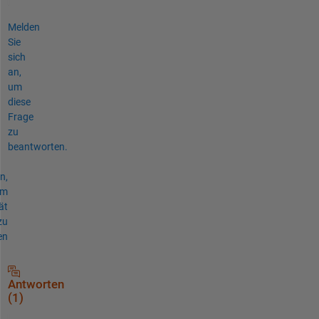
Melden
Sie
sich
an,
um
diese
Frage
zu
beantworten.
n,
um
ät
zu
en
Antworten
(1)