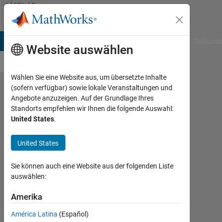
Weiter zum Inhalt
MATLAB
Answers
B Answers
File Exchange
Cody
AI Chat Playground
Diskussi
Website auswählen
Wählen Sie eine Website aus, um übersetzte Inhalte
(sofern verfügbar) sowie lokale Veranstaltungen und
How
Angebote anzuzeigen. Auf der Grundlage Ihres
Standorts empfehlen wir Ihnen die folgende Auswahl:
to
United States
.
find
the
United States
Alpha
Sie können auch eine Website aus der folgenden Liste
Hull
auswählen:
of 2-D
Amerika
image
América Latina
(Español)