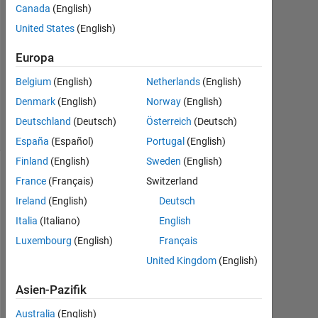
2015
Canada
(English)
1
United States
(English)
Antwort
Europa
Aktualisiert
Belgium
(English)
Netherlands
(English)
1 Sep. 2016
16
Denmark
(English)
Norway
(English)
Ansichten
Deutschland
(Deutsch)
Österreich
(Deutsch)
(30 Tage)
España
(Español)
Portugal
(English)
Finland
(English)
Sweden
(English)
France
(Français)
Switzerland
Ireland
(English)
Deutsch
Italia
(Italiano)
English
Luxembourg
(English)
Français
United Kingdom
(English)
H
Asien-Pazifik
o
w 
Australia
(English)