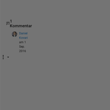
n
t
.
1
Kommentar
Daniel
Kovari
am 1
Sep.
2016
I
'
m 
a
l
s
o 
h