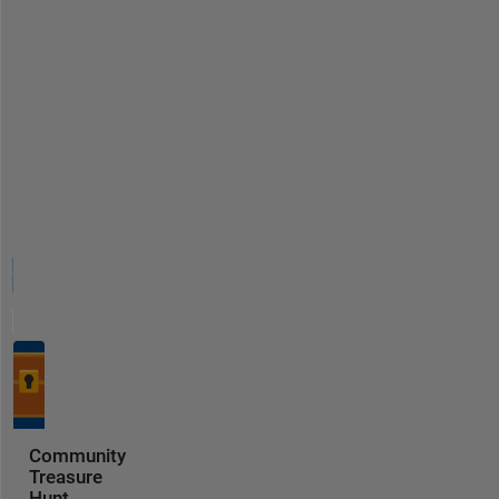
Community
Treasure
Hunt