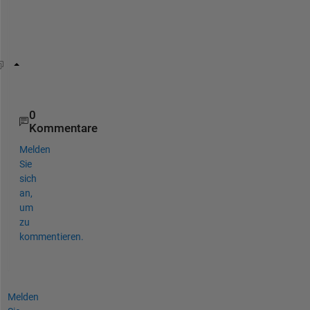
d
'
?
addlistener(h,
'ObjectBeingDestroyed'
,@(varargin)(d
0
Kommentare
Melden
Sie
sich
an,
um
zu
kommentieren.
Melden