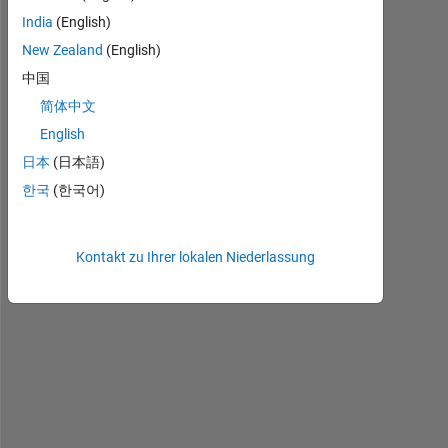
d
India
(English)
o 
New Zealand
(English)
I 
a
中国
d
简体中文
d 
English
a 
l
日本
(日本語)
i
한국
(한국어)
s
t
e
Kontakt zu Ihrer lokalen Niederlassung
n
e
r 
t
o 
a 
g
r
a