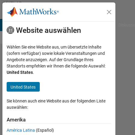
Weiter zum Inhalt
MATLAB
Answers
B Answers
File Exchange
Cody
AI Chat Playground
Diskussi
Website auswählen
Wählen Sie eine Website aus, um übersetzte Inhalte
(sofern verfügbar) sowie lokale Veranstaltungen und
listener on
Angebote anzuzeigen. Auf der Grundlage Ihres
Standorts empfehlen wir Ihnen die folgende Auswahl:
graphics
United States
.
property
'BeingDeleted'
United States
Sie können auch eine Website aus der folgenden Liste
Markus
auswählen:
Leuthold
Amerika
6
Nov.
América Latina
(Español)