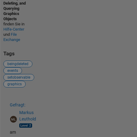
Deleting, and
Querying
Graphics
Objects
finden Sie in
Hilfe-Center
und
File
Exchange
Tags
beingdeleted
events
setobservable
graphics
Siehe auch
Gefragt:
Markus
Leuthold
am