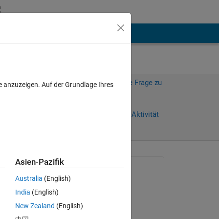
hen
Mehr
Melden Sie sich an, um diese Frage zu
e anzuzeigen. Auf der Grundlage Ihres
beantworten.
Weiterleiten
Anmelden, um Aktivität
zu verfolgen
Asien-Pazifik
Gefragt:
Australia
(English)
Praveen Choudhury
India
(English)
am 28 Okt. 2015
 
New Zealand
(English)
Kommentiert: