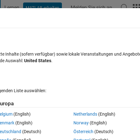
Lernen
Melden Sie sich an
MATLAB erhalten
t Playground
Diskussionen
Wettbewerbe
Blogs
Veröffentlic
FAQs zu MATLAB
Mehr
d strings
zte Inhalte (sofern verfügbar) sowie lokale Veranstaltungen und Angebot
nde Auswahl:
United States
.
Aktualisiert 28 Okt. 2015
t
14 Ansichten (30 Tage)
lgenden Liste auswählen:
uropa
elgium
(English)
Netherlands
(English)
0 Stimmen
enmark
(English)
Norway
(English)
 array of numbers as well as strings. I want to compare a and b, and my
eutschland
(Deutsch)
Österreich
(Deutsch)
 and b.