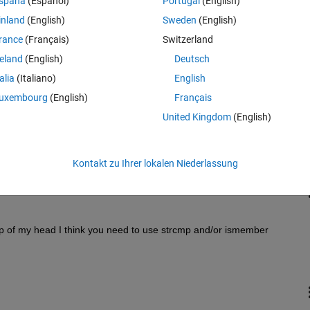
spaña
(Español)
Portugal
(English)
inland
(English)
Sweden
(English)
rance
(Français)
Switzerland
reland
(English)
Deutsch
talia
(Italiano)
English
Melden Sie sich an, um diese Frage zu bean
uxembourg
(English)
Français
United Kingdom
(English)
Weiterleiten
Anmelden, um Aktivität zu v
Kontakt zu Ihrer lokalen Niederlassung
0 Stimmen
 of my head I think you need to use strcmp and/or ismember