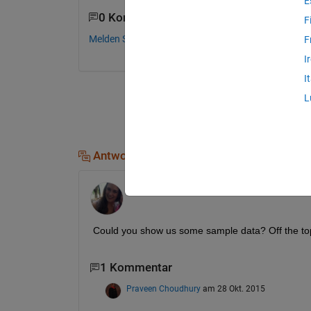
E
0 Kommentare
F
Melden Sie sich an, um zu kommentieren.
F
I
I
L
Antworten (1)
Kate
am 28 Okt. 2015
Could you show us some sample data? Off the top
1 Kommentar
Praveen Choudhury
am 28 Okt. 2015