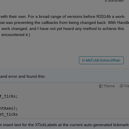
0 Stimmen
th their own. For a broad range of versions before R2014b a work-
that was preventing the callbacks from being changed back. With Handle
work changed, and I have not yet heard any method to achieve this 
e encountered it.)
In MATLAB Online öffnen
 and error and found this:
Co
Theme
t_ticks;
ntAxes);
et_ticks
n insert text for the XTickLabels at the current auto-generated tickmarks