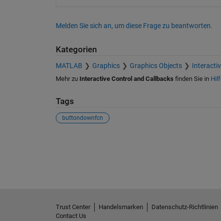
Melden Sie sich an, um diese Frage zu beantworten.
Kategorien
MATLAB
Graphics
Graphics Objects
Interacti
Mehr zu
Interactive Control and Callbacks
finden Sie in
Hil
Tags
buttondownfcn
Siehe auch
Trust Center
Handelsmarken
Datenschutz-Richtlinien
Contact Us