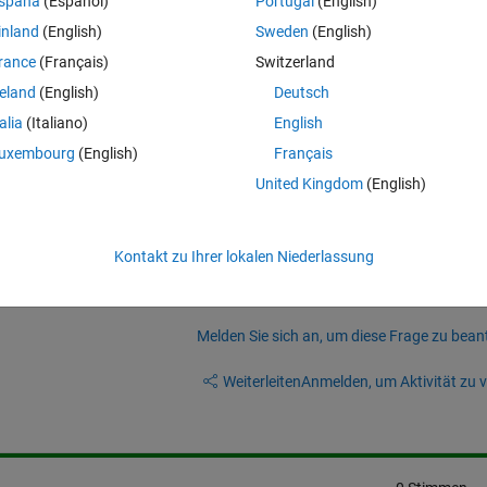
spaña
(Español)
Portugal
(English)
inland
(English)
Sweden
(English)
ied this is the case.
rance
(Français)
Switzerland
reland
(English)
Deutsch
Theme
talia
(Italiano)
English
Fcn'
, @set_ticks)
uxembourg
(English)
Français
United Kingdom
(English)
Kontakt zu Ihrer lokalen Niederlassung
Melden Sie sich an, um diese Frage zu bean
Weiterleiten
Anmelden, um Aktivität zu v