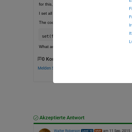
E
for this, but the function is not being called.
F
I set all axes children to have HitTest off, and verif
F
The code I use when creating the figure is:
I
I
set(fig_handle.CurrentAxes,
'ButtonDown
L
What am I doing wrong?
0 Kommentare
Melden Sie sich an, um zu kommentieren.
Akzeptierte Antwort
Walter Roberson
am 11 Sep. 2015