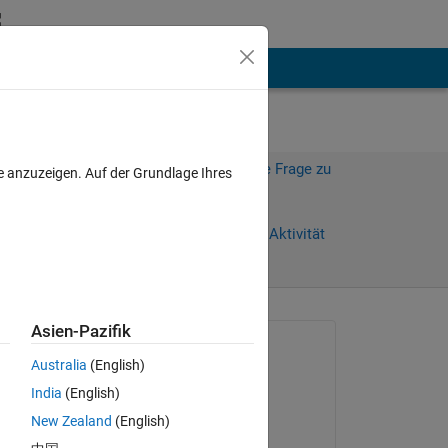
hen
Mehr
Melden Sie sich an, um diese Frage zu
e anzuzeigen. Auf der Grundlage Ihres
beantworten.
Weiterleiten
Anmelden, um Aktivität
zu verfolgen
Asien-Pazifik
Gefragt:
Australia
(English)
Art
India
(English)
am 11 Sep. 2015
New Zealand
(English)
Kommentiert:
cn 