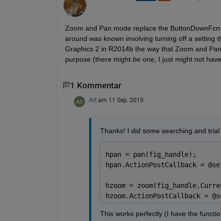
Zoom and Pan mode replace the ButtonDownFcn wi
around was known involving turning off a setting 
Graphics 2 in R2014b the way that Zoom and Pan 
purpose (there might
be
 one, I just might not hav
1 Kommentar
Art
am 11 Sep. 2015
Thanks! I did some searching and trial
hpan = pan(fig_handle);
hpan.ActionPostCallback = @se
hzoom = zoom(fig_handle.Curre
hzoom.ActionPostCallback = @s
This works perfectly (I have the functio