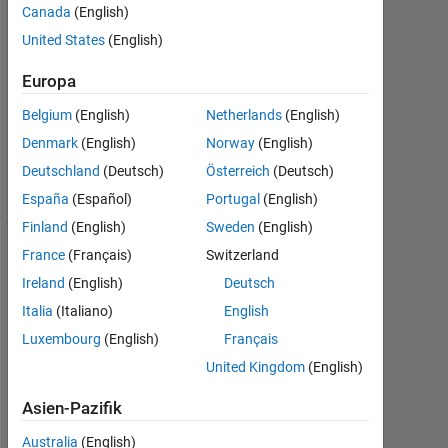
Canada
(English)
2015
0
United States
(English)
Antworten
Aktualisiert
Europa
23 Jul.
Belgium
(English)
Netherlands
(English)
2018
Denmark
(English)
Norway
(English)
2
Ansichten
Deutschland
(Deutsch)
Österreich
(Deutsch)
(30 Tage)
España
(Español)
Portugal
(English)
Finland
(English)
Sweden
(English)
France
(Français)
Switzerland
Info
Ireland
(English)
Deutsch
Diese
Italia
(Italiano)
English
Frage
ist
Luxembourg
(English)
Français
geschlossen.
United Kingdom
(English)
Öffnen
Sie
Asien-Pazifik
sie
Australia
(English)
erneut,