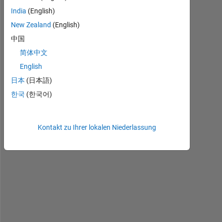
um
India
(English)
sie
New Zealand
(English)
zu
中国
bearbeiten
oder
简体中文
zu
English
beantworten.
日本
(日本語)
한국
(한국어)
Kontakt zu Ihrer lokalen Niederlassung
T
h
e 
f
o