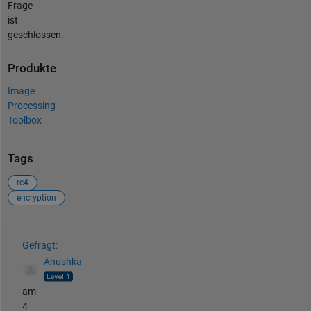
Frage
ist
geschlossen.
Produkte
Image
Processing
Toolbox
Tags
rc4
encryption
Siehe auch
Gefragt:
Anushka
am
4