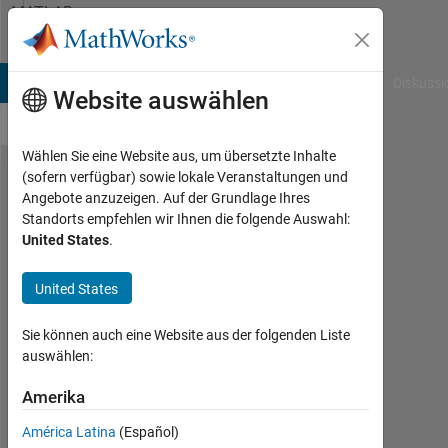
Weiter zum Inhalt
MATLAB
Answers
B Answers
File Exchange
Cody
AI Chat Playground
Diskussi
Website auswählen
Wählen Sie eine Website aus, um übersetzte Inhalte
(sofern verfügbar) sowie lokale Veranstaltungen und
Can rc4
Angebote anzuzeigen. Auf der Grundlage Ihres
Standorts empfehlen wir Ihnen die folgende Auswahl:
encryption
United States
.
applied
for color
United States
images?
Sie können auch eine Website aus der folgenden Liste
auswählen:
Anushka
Amerika
4
América Latina
(Español)
Aug.