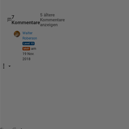
5 ältere
7
Kommentare
Kommentare
anzeigen
Walter
Roberson
am
19 Nov.
2018
Y
o
u 
h
a
v
e