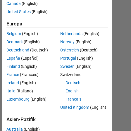
Canada
(English)
2015
2
United States
(English)
Antworten
Europa
Antwort
Belgium
(English)
Netherlands
(English)
akzeptiert
Denmark
(English)
Norway
(English)
Aktualisiert
Deutschland
(Deutsch)
Österreich
(Deutsch)
19 Nov.
España
(Español)
Portugal
(English)
2018
Finland
(English)
Sweden
(English)
18
France
(Français)
Switzerland
Ansichten
(30 Tage)
Ireland
(English)
Deutsch
Italia
(Italiano)
English
Luxembourg
(English)
Français
Ältere
United Kingdom
(English)
Kommentare
anzeigen
Asien-Pazifik
Australia
(English)