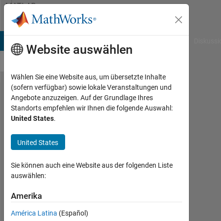
Weiter zum Inhalt
MATLAB
Answers
B Answers
File Exchange
Cody
AI Chat Playground
Diskussi
Website auswählen
Wählen Sie eine Website aus, um übersetzte Inhalte
(sofern verfügbar) sowie lokale Veranstaltungen und
please I
Angebote anzuzeigen. Auf der Grundlage Ihres
Standorts empfehlen wir Ihnen die folgende Auswahl:
need Krill
United States
.
herd
algorithms
United States
in Matlab
Sie können auch eine Website aus der folgenden Liste
auswählen:
Laith
Abualigah
Amerika
4
América Latina
(Español)
Aug.