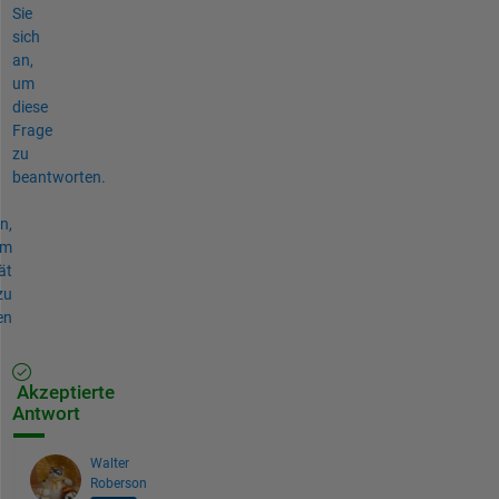
Sie
sich
an,
um
diese
Frage
zu
beantworten.
n,
um
ät
zu
en
Akzeptierte
Antwort
Walter
Roberson