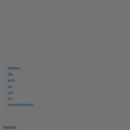
a
s
t
-
a
n
s
w
e
r
Melden
Sie
sich
an,
um
zu
kommentieren.
Melden