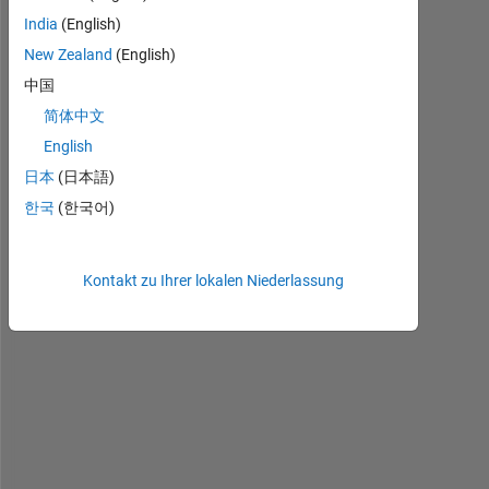
India
(English)
I 
New Zealand
(English)
n
中国
e
简体中文
e
d 
English
c
日本
(日本語)
o
한국
(한국어)
d
e 
i
m
Kontakt zu Ihrer lokalen Niederlassung
p
l
e
m
e
n
t
a
t