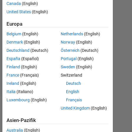
Anushka
Canada
(English)
United States
(English)
2
Aug.
Europa
2015
Belgium
(English)
Netherlands
(English)
0
Denmark
(English)
Norway
(English)
Antworten
Deutschland
(Deutsch)
Österreich
(Deutsch)
Aktualisiert
España
(Español)
Portugal
(English)
2 Aug.
Finland
(English)
Sweden
(English)
2015
9
France
(Français)
Switzerland
Ansichten
Ireland
(English)
Deutsch
(30 Tage)
Italia
(Italiano)
English
Luxembourg
(English)
Français
United Kingdom
(English)
Asien-Pazifik
Australia
(English)