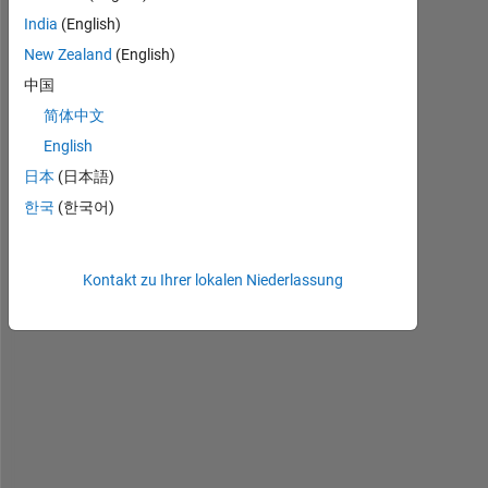
India
(English)
New Zealand
(English)
H
中国
o
w 
简体中文
t
English
o 
日本
(日本語)
h
i
한국
(한국어)
d
e 
a 
Kontakt zu Ihrer lokalen Niederlassung
v
e
c
t
o
r 
i
n
s