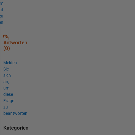
um
ät
zu
en
Antworten
(0)
Melden
Sie
sich
an,
um
diese
Frage
zu
beantworten.
Kategorien