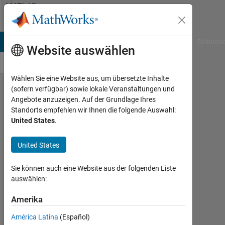
Weiter zum Inhalt
MATLAB
Answers
B Answers
File Exchange
Cody
AI Chat Playground
Diskussi
Website auswählen
Wählen Sie eine Website aus, um übersetzte Inhalte
(sofern verfügbar) sowie lokale Veranstaltungen und
How to
Angebote anzuzeigen. Auf der Grundlage Ihres
Standorts empfehlen wir Ihnen die folgende Auswahl:
hide a
United States
.
vector
inside an
United States
true color
Sie können auch eine Website aus der folgenden Liste
image
auswählen:
using LSB
Amerika
technique?
América Latina
(Español)