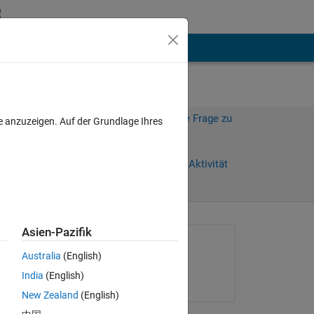
hen
Mehr
Melden Sie sich an, um diese Frage zu
e anzuzeigen. Auf der Grundlage Ihres
beantworten.
Weiterleiten
Anmelden, um Aktivität
zu verfolgen
Asien-Pazifik
Gefragt:
Australia
(English)
Ondrej
India
(English)
am 30 Jul. 2015
ely 
New Zealand
(English)
bly 