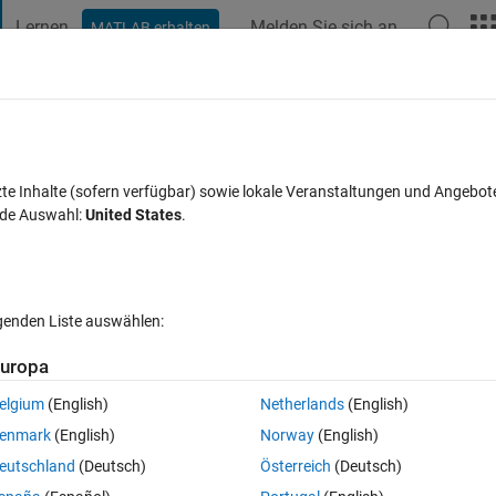
Lernen
Melden Sie sich an
MATLAB erhalten
t Playground
Diskussionen
Wettbewerbe
Blogs
Veröffentlic
FAQs zu MATLAB
Mehr
e
zte Inhalte (sofern verfügbar) sowie lokale Veranstaltungen und Angebot
nde Auswahl:
United States
.
chten (30 Tage)
lgenden Liste auswählen:
uropa
elgium
(English)
Netherlands
(English)
0 Stimmen
enmark
(English)
Norway
(English)
arance time for tooltips in uitable. I would like to see the tooltip immediat
eutschland
(Deutsch)
Österreich
(Deutsch)
. As far as I know, this cannot be set by "standard means". Is there proba