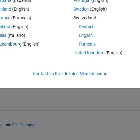
spaña
(Español)
Portugal
(English)
inland
(English)
Sweden
(English)
rance
(Français)
Switzerland
reland
(English)
Deutsch
talia
(Italiano)
English
uxembourg
(English)
Français
Melden Sie sich an, um diese Frage zu bean
United Kingdom
(English)
Weiterleiten
Anmelden, um Aktivität zu v
Kontakt zu Ihrer lokalen Niederlassung
ter
und
File Exchange