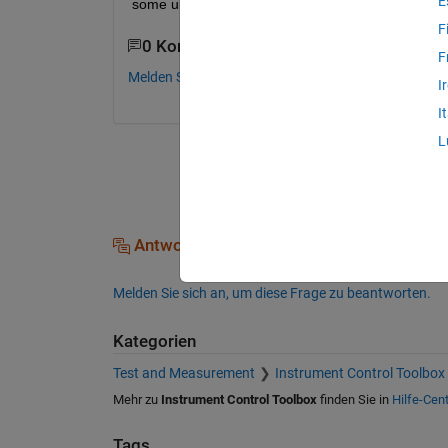
E
some undocumented way to do it? Thanks.
F
0 Kommentare
F
Melden Sie sich an, um zu kommentieren.
I
I
L
Antworten (0)
Melden Sie sich an, um diese Frage zu beantworten.
Kategorien
Test and Measurement
Instrument Control Toolbox
Mehr zu
Instrument Control Toolbox
finden Sie in
Hilfe-Cen
Tags