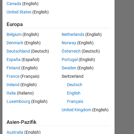
using
Canada
(English)
following
United States
(English)
code but
Europa
it always
Belgium
(English)
Netherlands
(English)
give error
Denmark
(English)
Norway
(English)
67(i-e ???
Deutschland
(Deutsch)
Österreich
(Deutsch)
Error
España
(Español)
Portugal
(English)
using ==>
Finland
(English)
Sweden
(English)
wavread
France
(Français)
Switzerland
at 67
Ireland
(English)
Deutsch
Cannot
Italia
(Italiano)
English
open file)
Luxembourg
(English)
Français
United Kingdom
(English)
lione
Asien-Pazifik
felus
21
Australia
(English)