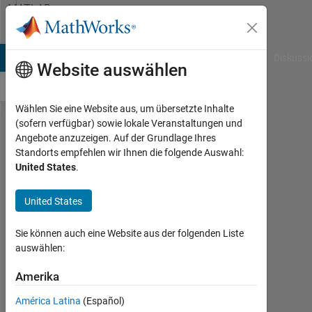
Weiter zum Inhalt
MATLAB
Answers
B Answers
File Exchange
Cody
AI Chat Playground
Diskussi
Website auswählen
Wählen Sie eine Website aus, um übersetzte Inhalte
(sofern verfügbar) sowie lokale Veranstaltungen und
i am
Angebote anzuzeigen. Auf der Grundlage Ihres
Standorts empfehlen wir Ihnen die folgende Auswahl:
trying to
United States
.
read the
.wav file
United States
through
Sie können auch eine Website aus der folgenden Liste
"wavread"
auswählen:
giving
Amerika
path of
wave
América Latina
(Español)