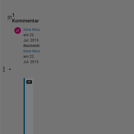
1
Kommentar
lione felus
am 22
Jul. 2015
Bearbeitet:
lione felus
am 22
Jul. 2015
t
h
a
n
k
s 
w