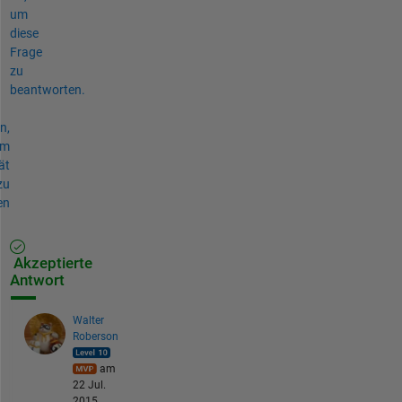
um
diese
Frage
zu
beantworten.
n,
um
ät
zu
en
Akzeptierte
Antwort
Walter
Roberson
am
22 Jul.
2015