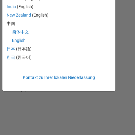
Jul.
India
(English)
2015
New Zealand
(English)
2
Antworten
中国
简体中文
Antwort
English
akzeptiert
日本
(日本語)
Aktualisiert
한국
(한국어)
22 Jul.
2015
16
Kontakt zu Ihrer lokalen Niederlassung
Ansichten
(30 Tage)