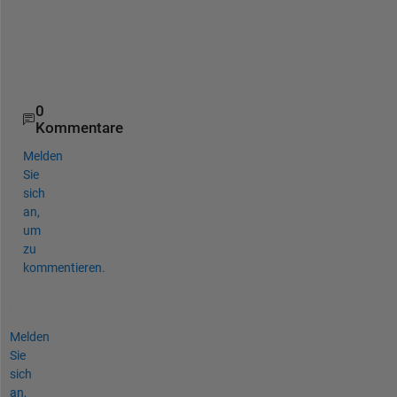
e 
?
?
?
0
Kommentare
Melden
Sie
sich
an,
um
zu
kommentieren.
Melden
Sie
sich
an,