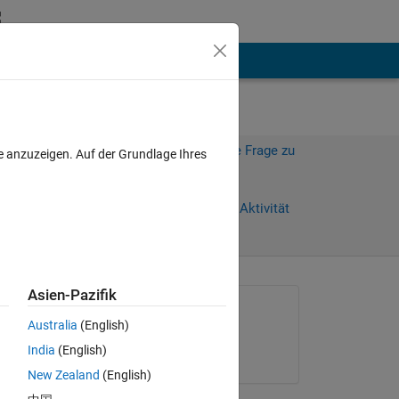
hen
Mehr
Melden Sie sich an, um diese Frage zu
e anzuzeigen. Auf der Grundlage Ihres
beantworten.
Weiterleiten
Anmelden, um Aktivität
zu verfolgen
Asien-Pazifik
Gefragt:
Australia
(English)
Art
India
(English)
am 8 Jul. 2015
are 
New Zealand
(English)