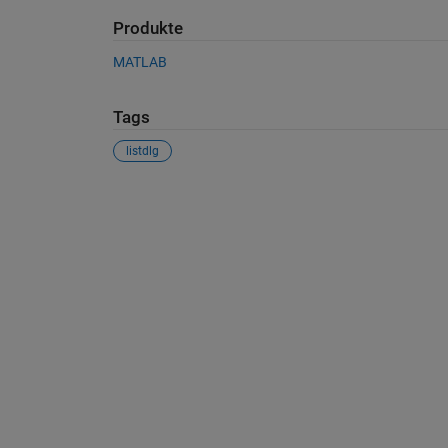
Produkte
MATLAB
Tags
listdlg
Siehe auch