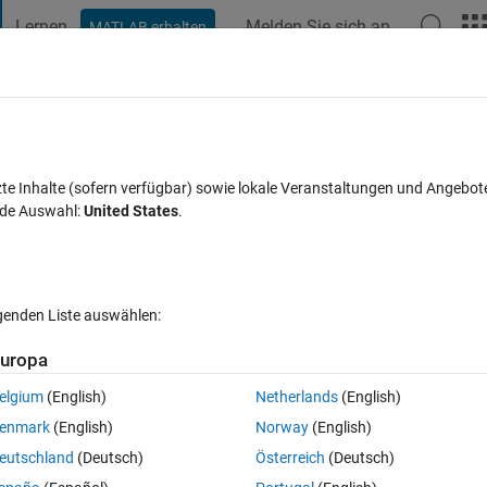
Lernen
Melden Sie sich an
MATLAB erhalten
t Playground
Diskussionen
Wettbewerbe
Blogs
Veröffentlic
FAQs zu MATLAB
Mehr
e dialog box is open?
zte Inhalte (sofern verfügbar) sowie lokale Veranstaltungen und Angebot
nde Auswahl:
United States
.
 (30 Tage)
lgenden Liste auswählen:
uropa
elgium
(English)
Netherlands
(English)
1 Stimme
enmark
(English)
Norway
(English)
lows the user to select one or more variables to plot. Once the variables 
eutschland
(Deutsch)
Österreich
(Deutsch)
ted and the listdlg box returns.