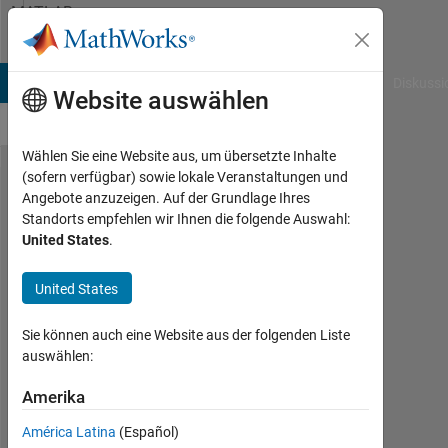
Weiter zum Inhalt
MATLAB
Answers
B Answers
File Exchange
Cody
AI Chat Playground
Diskussi
Website auswählen
Wählen Sie eine Website aus, um übersetzte Inhalte
(sofern verfügbar) sowie lokale Veranstaltungen und
I get
Angebote anzuzeigen. Auf der Grundlage Ihres
Standorts empfehlen wir Ihnen die folgende Auswahl:
message
United States
.
"ANSYS
Program
United States
has
Sie können auch eine Website aus der folgenden Liste
stopped
auswählen:
working"
Amerika
when I
try to run
América Latina
(Español)