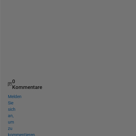
-
f
o
r
-
a
n
s
y
s
/
0
Kommentare
Melden
Sie
sich
an,
um
zu
kommentieren.