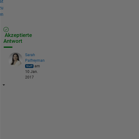
ät
zu
en
Akzeptierte
Antwort
Sarah
Palfreyman
am
10 Jan.
2017
S
e
e 
A
N