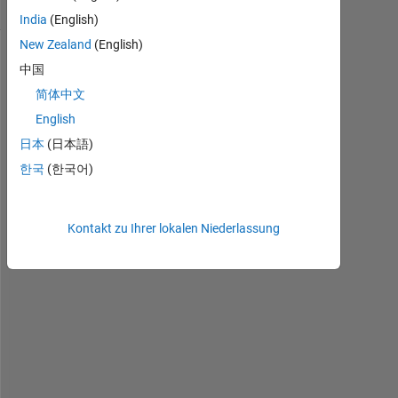
(30 Tage)
India
(English)
New Zealand
(English)
中国
简体中文
English
日本
(日本語)
한국
(한국어)
I 
p
Kontakt zu Ihrer lokalen Niederlassung
r
e
p
a
r
e 
a 
m
a