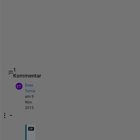
s
o
l
v
e
d 
i
t
?
1
Kommentar
Enes
Tunca
am 9
Nov.
2015
T