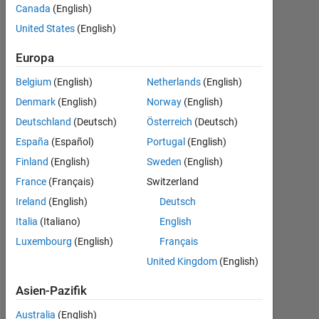
Ansys by
Canada
(English)
Matlab!
United States
(English)
Europa
Enes
Belgium
(English)
Netherlands
(English)
Tunca
25
Denmark
(English)
Norway
(English)
Jun.
Deutschland
(Deutsch)
Österreich
(Deutsch)
2015
España
(Español)
Portugal
(English)
4
Finland
(English)
Sweden
(English)
Antworten
France
(Français)
Switzerland
Antwort
Ireland
(English)
Deutsch
akzeptiert
Italia
(Italiano)
English
Luxembourg
(English)
Français
Aktualisiert
14 Jun.
United Kingdom
(English)
2018
Asien-Pazifik
23
Ansichten
Australia
(English)