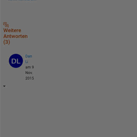
Weitere
Antworten
(3)
Dan
Li
am 9
Nov.
2015
I 
m
e
t 
t