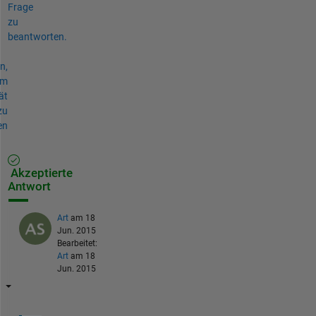
Frage
zu
beantworten.
n,
um
ät
zu
en
Akzeptierte
Antwort
Art
am 18
Jun. 2015
Bearbeitet:
Art
am 18
Jun. 2015