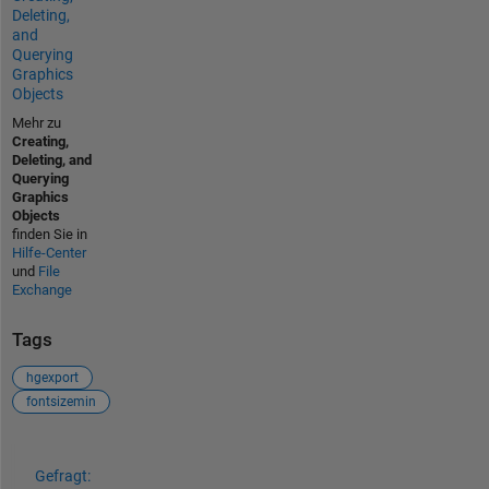
Deleting,
and
Querying
Graphics
Objects
Mehr zu
Creating,
Deleting, and
Querying
Graphics
Objects
finden Sie in
Hilfe-Center
und
File
Exchange
Tags
hgexport
fontsizemin
Siehe auch
Gefragt: