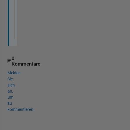
%%reset appropriate settings:
  NewStyle.FontSizeMin = 4;
%%export figure with new settings:
  hgexport(fignum,
'-clipboard'
,NewStyle);
0
Kommentare
Melden
Sie
sich
an,
um
zu
kommentieren.