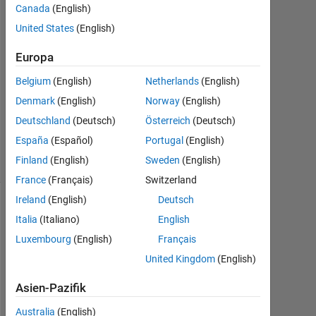
Antwort
Canada
(English)
United States
(English)
Antwort
akzeptiert
Europa
Belgium
(English)
Netherlands
(English)
Aktualisiert
18 Jun.
Denmark
(English)
Norway
(English)
2015
Deutschland
(Deutsch)
Österreich
(Deutsch)
27
España
(Español)
Portugal
(English)
Ansichten
Finland
(English)
Sweden
(English)
(30 Tage)
France
(Français)
Switzerland
Ireland
(English)
Deutsch
Italia
(Italiano)
English
Luxembourg
(English)
Français
United Kingdom
(English)
Asien-Pazifik
Australia
(English)
U