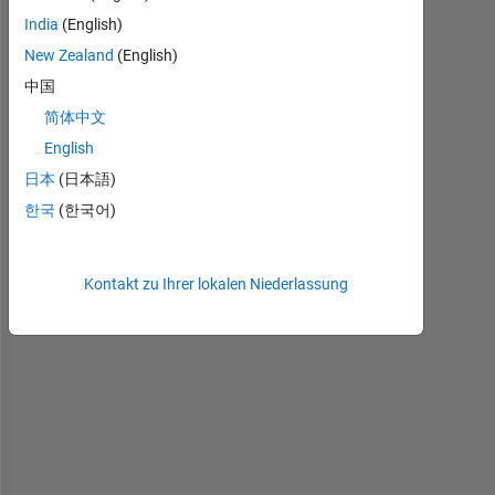
s
India
(English)
i
New Zealand
(English)
n
中国
g 
R
简体中文
2
English
0
日本
(日本語)
1
4
한국
(한국어)
b
, 
I 
Kontakt zu Ihrer lokalen Niederlassung
h
a
v
e 
a 
f
i
g
u