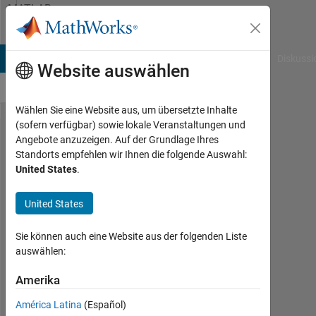
Weiter zum Inhalt
MATLAB
Answers
B Answers
File Exchange
Cody
AI Chat Playground
Diskussi
Website auswählen
Wählen Sie eine Website aus, um übersetzte Inhalte
(sofern verfügbar) sowie lokale Veranstaltungen und
Changing
Angebote anzuzeigen. Auf der Grundlage Ihres
Standorts empfehlen wir Ihnen die folgende Auswahl:
FontSizeMin
United States
.
when using
hgexport
United States
Sie können auch eine Website aus der folgenden Liste
Art
auswählen:
17
Jun.
Amerika
2015
América Latina
(Español)
1