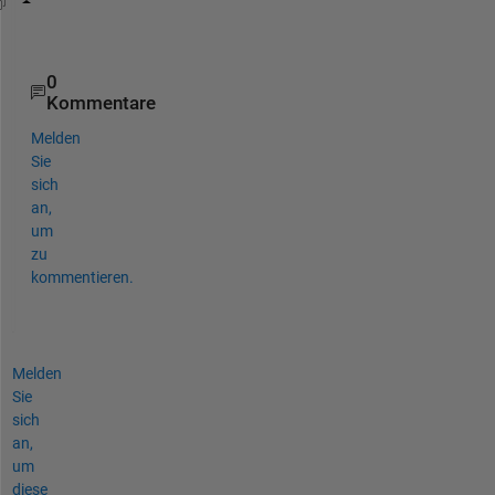
set(gca, 
'layer'
, 
'top'
)
0
Kommentare
Melden
Sie
sich
an,
um
zu
kommentieren.
Melden
Sie
sich
an,
um
diese