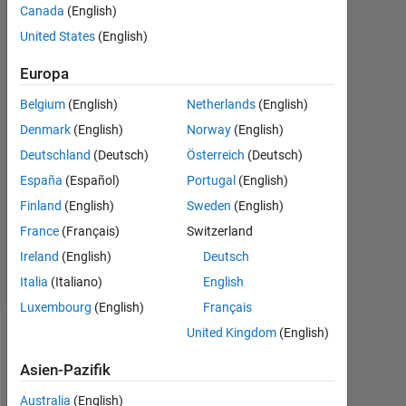
Canada
(English)
United States
(English)
Rudy
16
Europa
Jun.
2015
Belgium
(English)
Netherlands
(English)
2
Denmark
(English)
Norway
(English)
Antworten
Deutschland
(Deutsch)
Österreich
(Deutsch)
Aktualisiert
España
(Español)
Portugal
(English)
18 Jun.
Finland
(English)
Sweden
(English)
2015
France
(Français)
Switzerland
2
Ireland
(English)
Deutsch
Ansichten
(30 Tage)
Italia
(Italiano)
English
Luxembourg
(English)
Français
United Kingdom
(English)
Asien-Pazifik
Australia
(English)