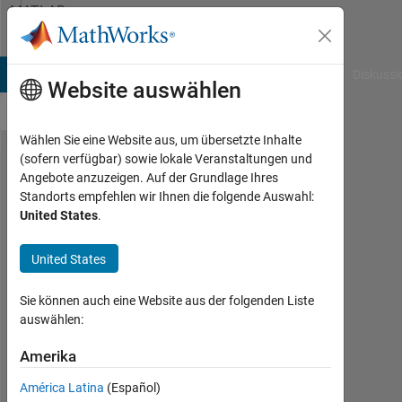
Weiter zum Inhalt
MATLAB
Answers
B Answers
File Exchange
Cody
AI Chat Playground
Diskussi
Website auswählen
Wählen Sie eine Website aus, um übersetzte Inhalte
(sofern verfügbar) sowie lokale Veranstaltungen und
How
Angebote anzuzeigen. Auf der Grundlage Ihres
Standorts empfehlen wir Ihnen die folgende Auswahl:
can I
United States
.
hide
part of
United States
the
Sie können auch eine Website aus der folgenden Liste
markers
auswählen:
behind
Amerika
the x-
axis?
América Latina
(Español)