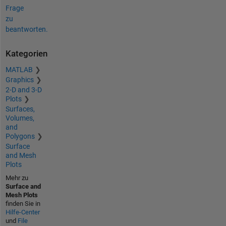
Frage
zu
beantworten.
Kategorien
MATLAB
Graphics
2-D and 3-D
Plots
Surfaces,
Volumes,
and
Polygons
Surface
and Mesh
Plots
Mehr zu
Surface and
Mesh Plots
finden Sie in
Hilfe-Center
und
File