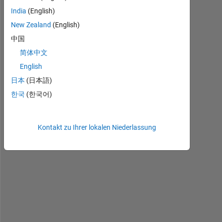
India
(English)
New Zealand
(English)
中国
H
简体中文
i 
English
a
日本
(日本語)
l
l
한국
(한국어)
,
Kontakt zu Ihrer lokalen Niederlassung
S
e
e 
t
h
e 
a
t
t