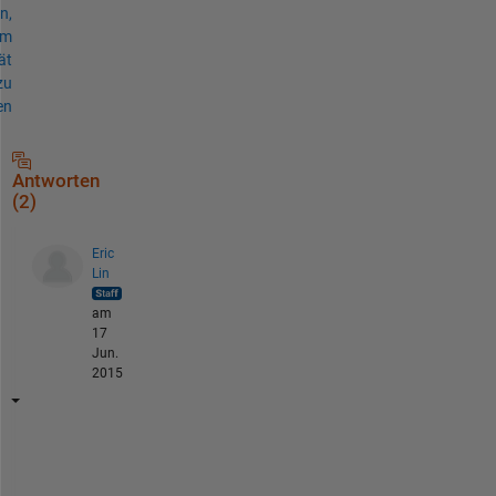
n,
um
ät
zu
en
Antworten
(2)
Eric
Lin
am
17
Jun.
2015
I 