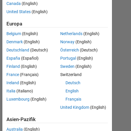
yousef
Canada
(English)
Yousef
United States
(English)
4
Jun.
Europa
2015
Belgium
(English)
Netherlands
(English)
2
Denmark
(English)
Norway
(English)
Antworten
Deutschland
(Deutsch)
Österreich
(Deutsch)
Antwort
España
(Español)
Portugal
(English)
akzeptiert
Finland
(English)
Sweden
(English)
France
(Français)
Switzerland
Aktualisiert
5 Jun. 2015
Ireland
(English)
Deutsch
3
Italia
(Italiano)
English
Ansichten
Luxembourg
(English)
Français
(30 Tage)
United Kingdom
(English)
Asien-Pazifik
Ältere
Kommentare
Australia
(English)