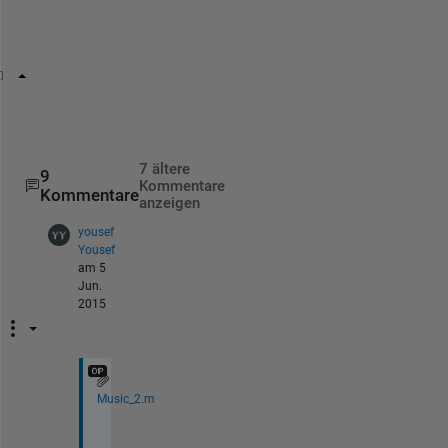
o
u
t
[maxY, indexOfMaxY] = max(y);
xAtMaxY = x(indexOfMaxY);
7 ältere
9
Kommentare
Kommentare
anzeigen
yousef
Yousef
am 5
Jun.
2015
Music_2.m