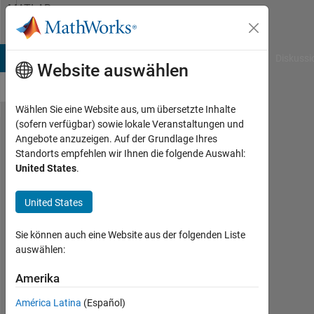
Weiter zum Inhalt
MATLAB
Answers
B Answers
File Exchange
Cody
AI Chat Playground
Diskussi
Website auswählen
Wählen Sie eine Website aus, um übersetzte Inhalte
(sofern verfügbar) sowie lokale Veranstaltungen und
How to find
Angebote anzuzeigen. Auf der Grundlage Ihres
Standorts empfehlen wir Ihnen die folgende Auswahl:
the x and y
United States
.
coordinates
of the
United States
maximum
Sie können auch eine Website aus der folgenden Liste
value in curve
auswählen:
without
Amerika
defferntiaition
América Latina
(Español)