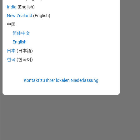
anzeigen
India
(English)
New Zealand
(English)
中国
简体中文
H
i 
English
I 
日本
(日本語)
h
한국
(한국어)
a
v
e 
a 
Kontakt zu Ihrer lokalen Niederlassung
c
u
r
v
e
,
I 
w
a