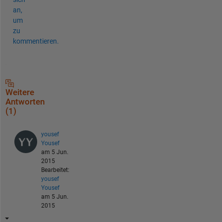
an,
um
zu
kommentieren.
Weitere
Antworten
(1)
yousef
Yousef
am 5 Jun.
2015
Bearbeitet:
yousef
Yousef
am 5 Jun.
2015