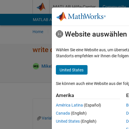
Weiter zum Inhalt
MATLAB Hilfe-Center
Community
MATLAB Answers
File Exchange
Cody
AI Cha
Home
Fragen
Antworten
Durchsuchen
Website auswählen
write different data types to e
Wählen Sie eine Website aus, um überset
Standorts empfehlen wir Ihnen die folge
Aktualisiert 
Mike
3 Apr. 2026
1 Antwort
United States
Sie können auch eine Website aus der fo
Amerika
E
América Latina
(Español)
B
Canada
(English)
D
Variable.mat
United States
(English)
D