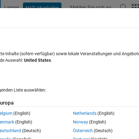
Lernen
Melden Sie sich an
MATLAB erhalten
t Playground
Diskussionen
Wettbewerbe
Blogs
Veröffentlic
FAQs zu MATLAB
Mehr
xcel sheet
zte Inhalte (sofern verfügbar) sowie lokale Veranstaltungen und Angebot
nde Auswahl:
United States
.
19 Jul. 2026
18 Ansichten (30 Tage)
lgenden Liste auswählen:
uropa
elgium
(English)
Netherlands
(English)
0 Stimmen
enmark
(English)
Norway
(English)
eutschland
(Deutsch)
Österreich
(Deutsch)