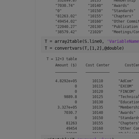
    "332699.87"    "10135"    "Membership" 
    "7030.74"      "10140"    "Awards"     
    "0"            "10150"    "Standards"  
    "81263.02"     "10155"    "Chapters"   
    "49454.02"     "10160"    "Other Commit
    "22040.27"     "20130"    "Publication 
T = array2table(S.line0, 
'VariableName
T = convertvars(T,[1,2],@double)
T = 
12×3 table
    Amount ($)    Cost Center       CostCen
    __________    ___________    __________
    4.8292e+05       10110       "AdCom"   
             0       10115       "EXCOM"   
             0       10120       "FINCOM"  
        9889.8       10125       "Technical
             0       10130       "Education
     3.327e+05       10135       "Membershi
        7030.7       10140       "Awards"  
             0       10150       "Standards
         81263       10155       "Chapters"
         49454       10160       "Other Com
         22040       20130       "Publicati