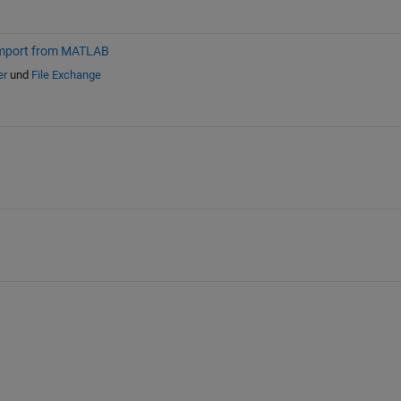
mport from MATLAB
er
und
File Exchange