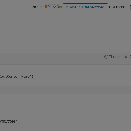
Ran in:
1 Stimme
In MATLAB Online öffnen
Theme
ostCenter Name'}

         

         

         

mmittee" 

         
