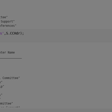
         

         

         

         

tee"     

Support" 

s'
,S.CCHdr);
ter Name    

____________

            

            

            

 Committee" 

"           

p"          

            

"           

            

mittee"     

on Support" 
