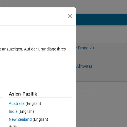
hen
Mehr
Melden Sie sich an, um diese Frage zu
e anzuzeigen. Auf der Grundlage Ihres
beantworten.
Weiterleiten
Anmelden, um Aktivität
zu verfolgen
Asien-Pazifik
Gefragt:
Australia
(English)
Mike
India
(English)
am 3 Apr. 2026
New Zealand
(English)
Kommentiert: