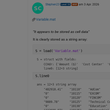
Stephen23
am 3 Apr. 2026
Variable.mat
"It appears to be stored as cell data"
It is clearly stored as a string array:
S = load(
'Variable.mat'
)
S = 
struct with fields:
    CCHdr: {'Amount ($)'  'Cost Center'  'C
S.line0
ans = 
12×3 string array
    "482918.41"    "10110"    "AdCom"      
    "0"            "10115"    "EXCOM"      
    "0"            "10120"    "FINCOM"     
    "9889.78"      "10125"    "Technical Co
    "0"            "10130"    "Education"  