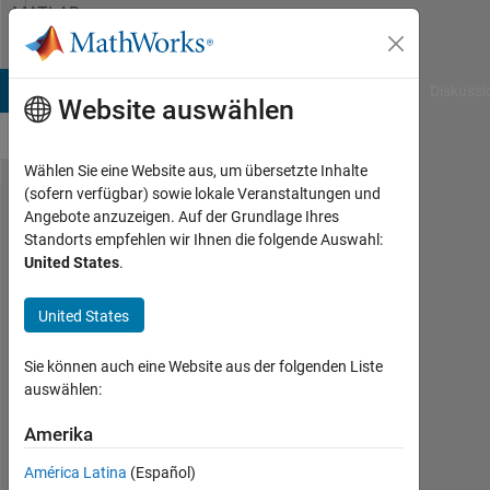
Weiter zum Inhalt
MATLAB
Answers
B Answers
File Exchange
Cody
AI Chat Playground
Diskussi
Website auswählen
Wählen Sie eine Website aus, um übersetzte Inhalte
(sofern verfügbar) sowie lokale Veranstaltungen und
new
Angebote anzuzeigen. Auf der Grundlage Ihres
Standorts empfehlen wir Ihnen die folgende Auswahl:
network
United States
.
license
server
United States
Sie können auch eine Website aus der folgenden Liste
Francesco
auswählen:
16
Sep.
Amerika
2025
América Latina
(Español)
1