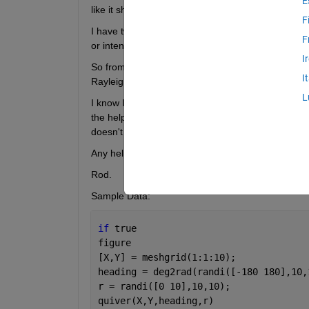
E
like it should and any changes I make just seem to
F
I have two matrices, one contains heading direction
F
or intensity.
I
So from these I have X, Y, direction (in radians) a
I
Rayleigh vector lengths).
L
I know I should be able to plot this data using Qu
the help and doc information but they keep using e
doesn't help me understand the inputs any better.
Any help would be massively appreciated.
Rod.
Sample Data:
if 
true
figure
[X,Y] = meshgrid(1:1:10);
heading = deg2rad(randi([-180 180],10,
r = randi([0 10],10,10);
quiver(X,Y,heading,r)