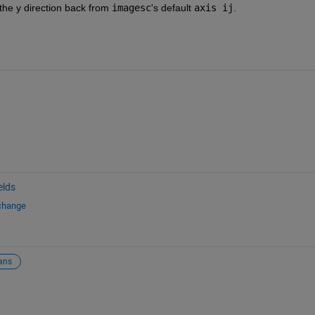
p the y direction back from
imagesc
's default
axis ij
.
elds
xchange
ans