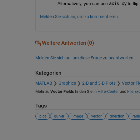
Alternatively, you can use
axis xy
 to fli
Melden Sie sich an, um zu kommentieren.
Weitere Antworten (0)
Melden Sie sich an, um diese Frage zu beantworten.
Kategorien
MATLAB
Graphics
2-D and 3-D Plots
Vector Fi
Mehr zu
Vector Fields
finden Sie in
Hilfe-Center
und
File E
Tags
plot
quiver
image
vector
direction
radi
Siehe auch