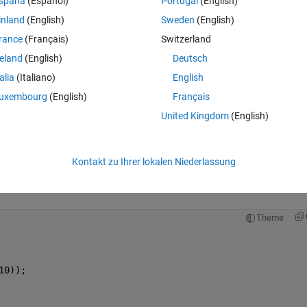
spaña
(Español)
Portugal
(English)
 result in random results.
inland
(English)
Sweden
(English)
 in radians, the other contains the strength of this heading/vector lengt
rance
(Français)
Switzerland
reland
(English)
Deutsch
nd something that could be considered analogous to velocity (actually 
talia
(Italiano)
English
uxembourg
(English)
Français
iver but I don't seem to understand how the inputs work. I have looked o
United Kingdom
(English)
xamples generated from sin or cos applied to a matrix, which really 
Kontakt zu Ihrer lokalen Niederlassung
Theme
10));