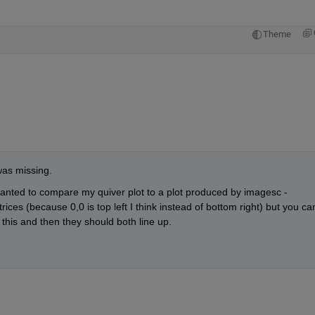
Theme
 was missing.
wanted to compare my quiver plot to a plot produced by imagesc - 
ces (because 0,0 is top left I think instead of bottom right) but you can
t this and then they should both line up.