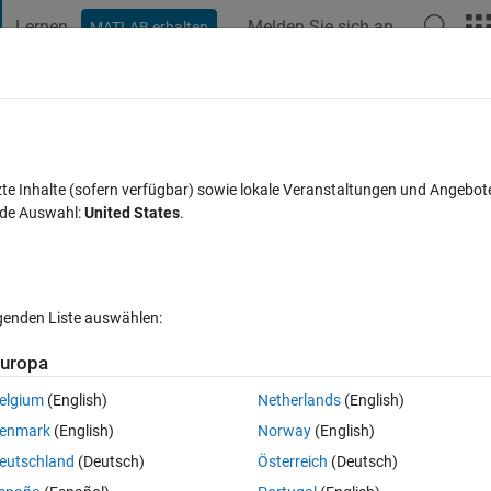
Lernen
Melden Sie sich an
MATLAB erhalten
t Playground
Diskussionen
Wettbewerbe
Blogs
Veröffentlic
FAQs zu MATLAB
Mehr
 radians and vector length?
zte Inhalte (sofern verfügbar) sowie lokale Veranstaltungen und Angebot
nde Auswahl:
United States
.
Antwort akzeptiert
Aktualisiert 22 Mai 2015
ort
lgenden Liste auswählen:
uropa
elgium
(English)
Netherlands
(English)
0 Stimmen
In MATLAB Online öffnen
enmark
(English)
Norway
(English)
eutschland
(Deutsch)
Österreich
(Deutsch)
y data, however, I can't seem to get it to work properly, the plot never lo