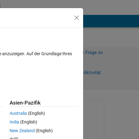
hen
Mehr
Melden Sie sich an, um diese Frage zu
e anzuzeigen. Auf der Grundlage Ihres
beantworten.
Weiterleiten
Anmelden, um Aktivität
zu verfolgen
Asien-Pazifik
Gefragt:
Australia
(English)
Right Grievous
India
(English)
am 21 Mai 2015
New Zealand
(English)
Kommentiert:
oks 