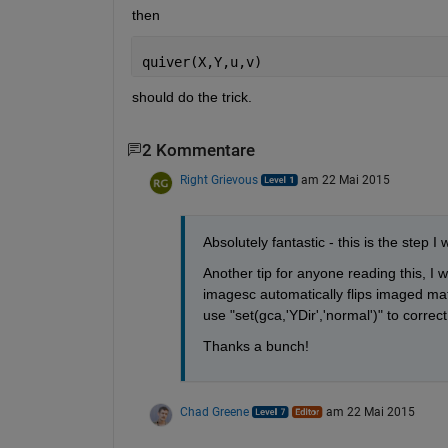
then
quiver(X,Y,u,v)
should do the trick.
2 Kommentare
Right Grievous
am 22 Mai 2015
Absolutely fantastic - this is the step I
Another tip for anyone reading this, I 
imagesc automatically flips imaged matri
use "set(gca,'YDir','normal')" to correc
Thanks a bunch!
Chad Greene
am 22 Mai 2015