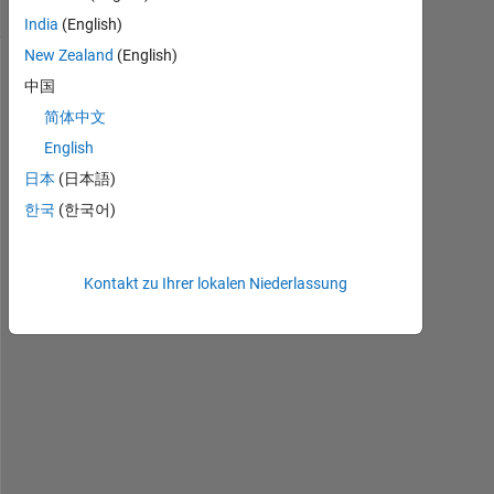
(30 Tage)
India
(English)
New Zealand
(English)
中国
简体中文
English
日本
(日本語)
한국
(한국어)
H
e
Kontakt zu Ihrer lokalen Niederlassung
l
l
o
, 
I 
h
a
v
e 