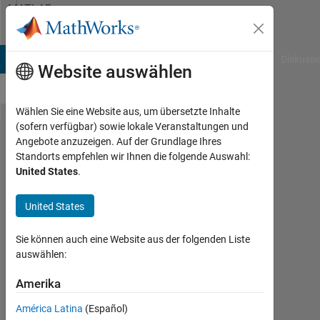
Weiter zum Inhalt
MATLAB
Answers
B Answers
File Exchange
Cody
AI Chat Playground
Diskussi
Website auswählen
Wählen Sie eine Website aus, um übersetzte Inhalte
(sofern verfügbar) sowie lokale Veranstaltungen und
Looping
Angebote anzuzeigen. Auf der Grundlage Ihres
Standorts empfehlen wir Ihnen die folgende Auswahl:
thru lists
United States
.
containing
ROI's and
United States
Axes, then
Sie können auch eine Website aus der folgenden Liste
creating a
auswählen:
table -
Amerika
rather than
using the
América Latina
(Español)