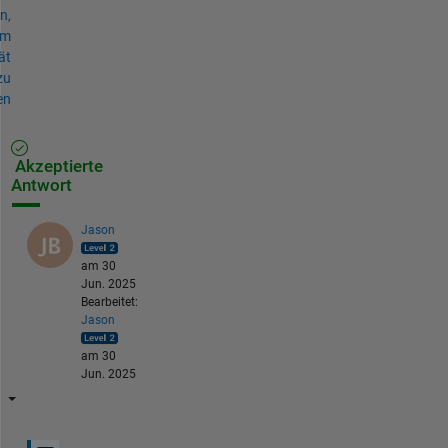
n,
um
ät
zu
en
Akzeptierte
Antwort
Jason
am 30
Jun. 2025
Bearbeitet:
Jason
am 30
Jun. 2025