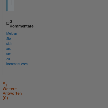
       tbl = table(params,FWHMX,FWHMY,FWHM2D,Cen
0
Kommentare
Melden
Sie
sich
an,
um
zu
kommentieren.
Weitere
Antworten
(0)