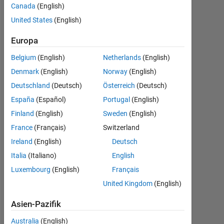
same code
Canada
(English)
sequentially
United States
(English)
Europa
Jason
Belgium
(English)
Netherlands
(English)
30
Denmark
(English)
Norway
(English)
Jun.
Deutschland
(Deutsch)
Österreich
(Deutsch)
2025
España
(Español)
Portugal
(English)
1
Finland
(English)
Sweden
(English)
Antwort
France
(Français)
Switzerland
Antwort
Ireland
(English)
Deutsch
akzeptiert
Italia
(Italiano)
English
Luxembourg
(English)
Français
Aktualisiert
30 Jun.
United Kingdom
(English)
2025
Asien-Pazifik
9
Ansichten
Australia
(English)