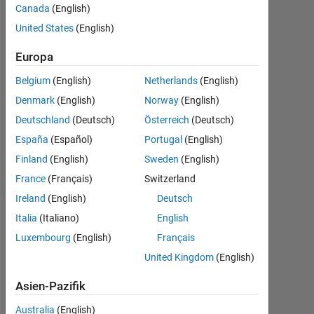
1
Canada
(English)
Antwort
United States
(English)
Antwort
Europa
akzeptiert
Belgium
(English)
Netherlands
(English)
Aktualisiert
Denmark
(English)
Norway
(English)
10 Jun.
Deutschland
(Deutsch)
Österreich
(Deutsch)
2025
España
(Español)
Portugal
(English)
7
Finland
(English)
Sweden
(English)
Ansichten
(30 Tage)
France
(Français)
Switzerland
Ireland
(English)
Deutsch
Italia
(Italiano)
English
Ältere
Luxembourg
(English)
Français
Kommentare
anzeigen
United Kingdom
(English)
Asien-Pazifik
Australia
(English)