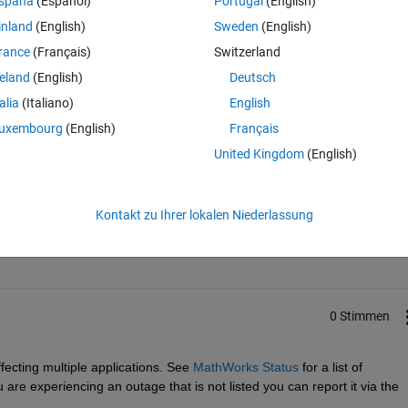
spaña
(Español)
Portugal
(English)
inland
(English)
Sweden
(English)
rance
(Français)
Switzerland
. See https://status.mathworks.com/
reland
(English)
Deutsch
talia
(Italiano)
English
uxembourg
(English)
Français
United Kingdom
(English)
Melden Sie sich an, um diese Frage zu bean
Kontakt zu Ihrer lokalen Niederlassung
Weiterleiten
Anmelden, um Aktivität zu v
0 Stimmen
ecting multiple applications. See 
MathWorks Status
 for a list of 
u are experiencing an outage that is not listed you can report it via the 