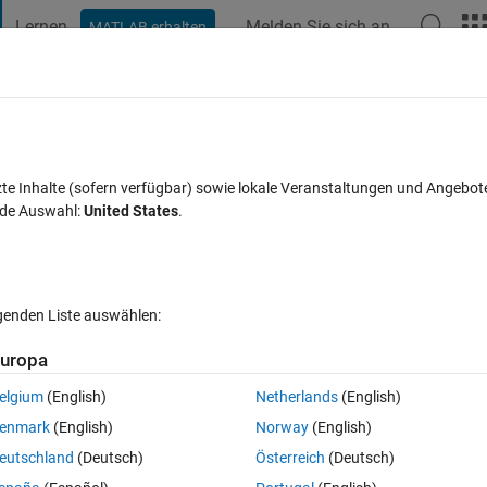
Lernen
Melden Sie sich an
MATLAB erhalten
t Playground
Diskussionen
Wettbewerbe
Blogs
Veröffentlic
FAQs zu MATLAB
Mehr
ovided could not be processed due to an
zte Inhalte (sofern verfügbar) sowie lokale Veranstaltungen und Angebot
nde Auswahl:
United States
.
try again later.
 28 Mai 2025
5 Ansichten (30 Tage)
lgenden Liste auswählen:
uropa
elgium
(English)
Netherlands
(English)
1 Stimme
enmark
(English)
Norway
(English)
eutschland
(Deutsch)
Österreich
(Deutsch)