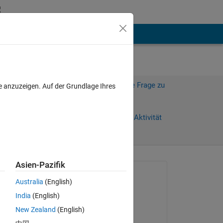
hen
Mehr
Melden Sie sich an, um diese Frage zu
e anzuzeigen. Auf der Grundlage Ihres
beantworten.
Weiterleiten
Anmelden, um Aktivität
zu verfolgen
Asien-Pazifik
Gefragt:
Australia
(English)
佳琪
India
(English)
am 28 Mai 2025
New Zealand
(English)
Beantwortet: