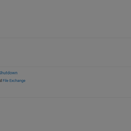
 Shutdown
d
File Exchange