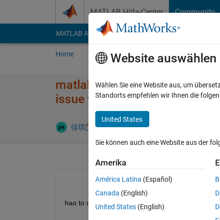
Weiter zum Inhalt
MATLAB Hilfe-Center
Community
MATLAB Answers
File Exchange
Cody
AI Cha
Home
Fragen
Antworten
Durchsuchen
Website auswählen
matlab the information you pr
Wählen Sie eine Website aus, um überset
Standorts empfehlen wir Ihnen die folge
issue with our systems. please 
United States
Aktualisiert
佳琪
28 Mai 2025
1 Antwort
Sie können auch eine Website aus der fo
Amerika
E
América Latina
(Español)
B
Canada
(English)
D
hao to solve this problem
United States
(English)
D