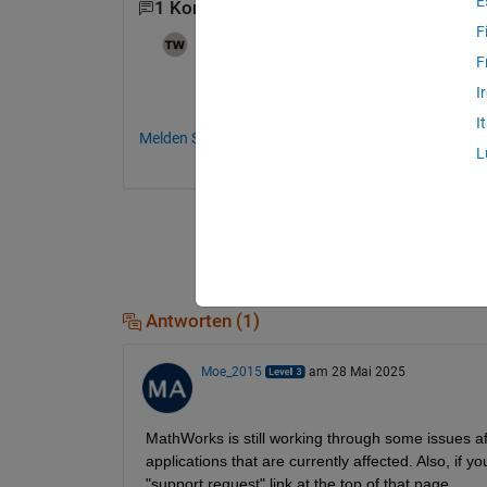
E
1 Kommentar
F
Tony Whittam
am 28 Mai 2025
F
Some of Mathworks systems are down atm
I
I
Melden Sie sich an, um zu kommentieren.
L
Antworten (1)
Moe_2015
am 28 Mai 2025
MathWorks is still working through some issues aff
applications that are currently affected. Also, if yo
"support request" link at the top of that page.