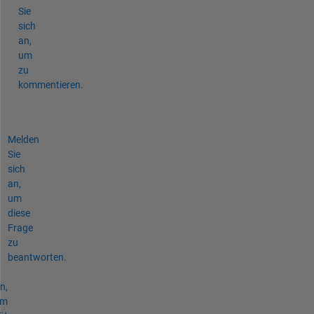
Sie
sich
an,
um
zu
kommentieren.
Melden
Sie
sich
an,
um
diese
Frage
zu
beantworten.
n,
um