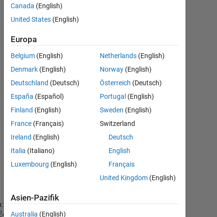
Antwort
Canada
(English)
United States
(English)
Antwort
akzeptiert
Europa
Belgium
(English)
Netherlands
(English)
Aktualisiert
22 Apr.
Denmark
(English)
Norway
(English)
2025
Deutschland
(Deutsch)
Österreich
(Deutsch)
16
España
(Español)
Portugal
(English)
Ansichten
Finland
(English)
Sweden
(English)
(30 Tage)
France
(Français)
Switzerland
Ireland
(English)
Deutsch
Italia
(Italiano)
English
Luxembourg
(English)
Français
United Kingdom
(English)
Asien-Pazifik
:
Australia
(English)
D.mat