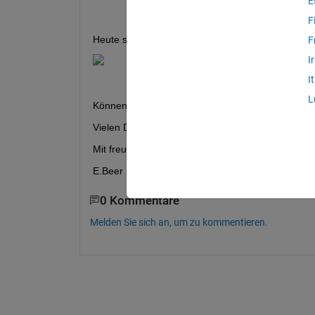
E
F
Heute sehe ich die sample problems von MathWor
F
I
I
L
Können Sie mir bitte kurz mitteilen woran das lieg
Vielen Dank!
Mit freundlichen Grüßen
E.Beer
0 Kommentare
Melden Sie sich an, um zu kommentieren.