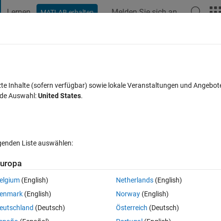
Lernen
Melden Sie sich an
MATLAB erhalten
t Playground
Diskussionen
Wettbewerbe
Blogs
Veröffentlic
FAQs zu MATLAB
Mehr
Problemstellungen fehlt
zte Inhalte (sofern verfügbar) sowie lokale Veranstaltungen und Angebot
nde Auswahl:
United States
.
ichten (30 Tage)
lgenden Liste auswählen:
uropa
elgium
(English)
Netherlands
(English)
0 Stimmen
enmark
(English)
Norway
(English)
eutschland
(Deutsch)
Österreich
(Deutsch)
nd eine große Auswahl an Problemstellungen gefunden: