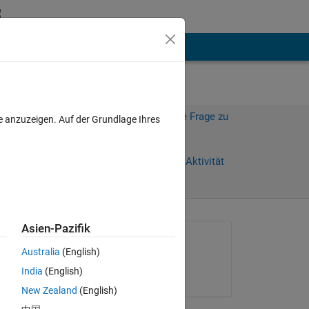
hen
Mehr
Melden Sie sich an, um diese Frage zu
e anzuzeigen. Auf der Grundlage Ihres
beantworten.
Weiterleiten
Anmelden, um Aktivität
zu verfolgen
Asien-Pazifik
Gefragt:
Australia
(English)
Elisabeth
India
(English)
am 4 Mär. 2025
New Zealand
(English)