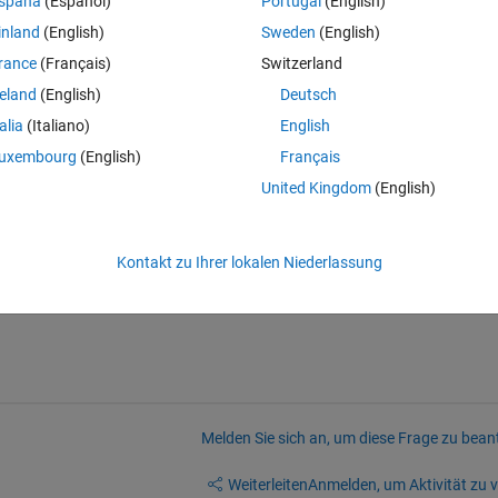
spaña
(Español)
Portugal
(English)
inland
(English)
Sweden
(English)
ks nicht mehr sondern nur:
rance
(Français)
Switzerland
reland
(English)
Deutsch
talia
(Italiano)
English
uxembourg
(English)
Français
t?
United Kingdom
(English)
Kontakt zu Ihrer lokalen Niederlassung
Melden Sie sich an, um diese Frage zu bean
Weiterleiten
Anmelden, um Aktivität zu v