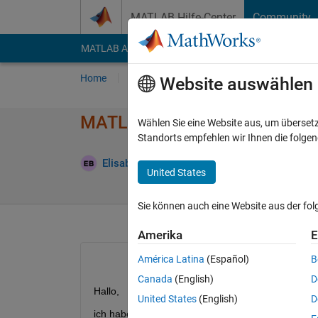
Weiter zum Inhalt
MATLAB Hilfe-Center
Community
MATLAB Answers
File Exchange
Cody
AI Cha
Home
Fragen
Antworten
Durchsuchen
Website auswählen
MATLAB Grader - Auswahl an 
Wählen Sie eine Website aus, um überset
Standorts empfehlen wir Ihnen die folge
Elisabeth
4 Mär. 2025
0 Antworten
2 Ans
United States
Sie können auch eine Website aus der fo
Amerika
E
América Latina
(Español)
B
Canada
(English)
D
Hallo,
United States
(English)
D
ich habe letzte Woche MATLAB Grader getestet u