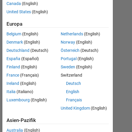
Canada
(English)
2025
2
United States
(English)
Antworten
Europa
Aktualisiert
Belgium
(English)
Netherlands
(English)
24 Mär.
Denmark
(English)
Norway
(English)
2025
45
Deutschland
(Deutsch)
Österreich
(Deutsch)
Ansichten
España
(Español)
Portugal
(English)
(30 Tage)
Finland
(English)
Sweden
(English)
France
(Français)
Switzerland
Ireland
(English)
Deutsch
Italia
(Italiano)
English
Luxembourg
(English)
Français
United Kingdom
(English)
Asien-Pazifik
H
Australia
(English)
e