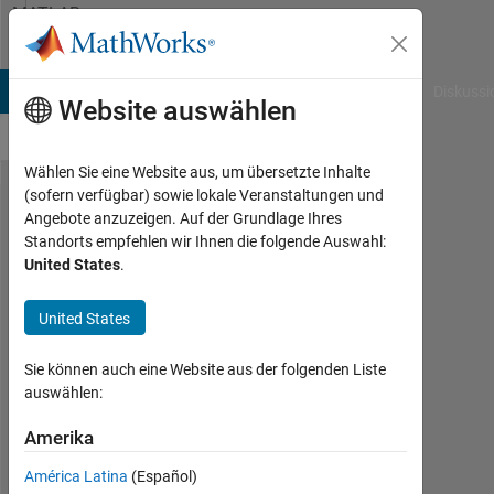
Weiter zum Inhalt
MATLAB
Answers
B Answers
File Exchange
Cody
AI Chat Playground
Diskussi
Website auswählen
Wählen Sie eine Website aus, um übersetzte Inhalte
(sofern verfügbar) sowie lokale Veranstaltungen und
How to
Angebote anzuzeigen. Auf der Grundlage Ihres
Standorts empfehlen wir Ihnen die folgende Auswahl:
improve
United States
.
Matlab
Startup
United States
Time?
Sie können auch eine Website aus der folgenden Liste
auswählen:
Ethan
Wright
Amerika
27
América Latina
(Español)
Feb.