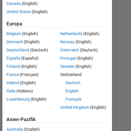
Feb.
Canada
(English)
2025
United States
(English)
1
Antwort
Europa
Aktualisiert
Belgium
(English)
Netherlands
(English)
12 Feb.
Denmark
(English)
Norway
(English)
2025
Deutschland
(Deutsch)
Österreich
(Deutsch)
24
Ansichten
España
(Español)
Portugal
(English)
(30 Tage)
Finland
(English)
Sweden
(English)
France
(Français)
Switzerland
Ireland
(English)
Deutsch
Italia
(Italiano)
English
Luxembourg
(English)
Français
United Kingdom
(English)
Asien-Pazifik
T
Australia
(English)