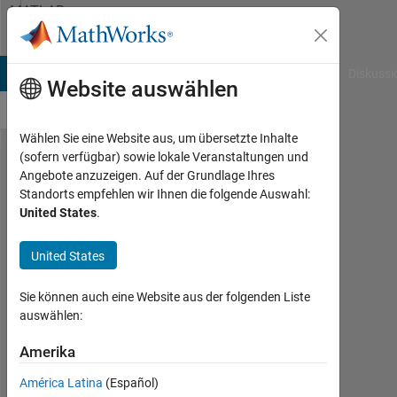
Weiter zum Inhalt
MATLAB
Answers
B Answers
File Exchange
Cody
AI Chat Playground
Diskussi
Website auswählen
Wählen Sie eine Website aus, um übersetzte Inhalte
(sofern verfügbar) sowie lokale Veranstaltungen und
ROS
Angebote anzuzeigen. Auf der Grundlage Ihres
Standorts empfehlen wir Ihnen die folgende Auswahl:
Logger
United States
.
doesn't
show
United States
the
Sie können auch eine Website aus der folgenden Liste
topics
auswählen:
Amerika
Tai
Hoang
América Latina
(Español)
21