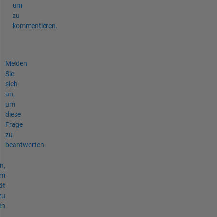
um
zu
kommentieren.
Melden
Sie
sich
an,
um
diese
Frage
zu
beantworten.
n,
um
ät
zu
en