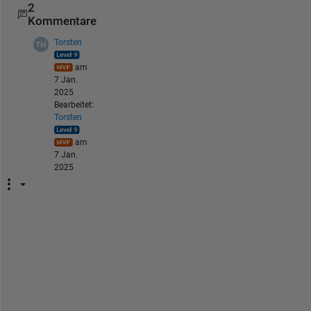
2
Kommentare
Torsten
am
7 Jan.
2025
Bearbeitet:
Torsten
am
7 Jan.
2025
D
o 
y
o
u 
m