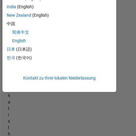
Ältere
India
(English)
Kommentare
anzeigen
New Zealand
(English)
中国
简体中文
H
English
i
日本
(日本語)
t
h
한국
(한국어)
e
r
e
Kontakt zu Ihrer lokalen Niederlassung
!
W
h
a
t
i
s
t
h