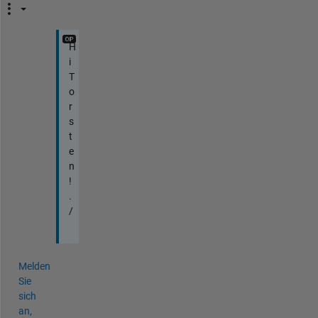
H
i
T
o
r
s
t
e
n
!
.
/
Melden
Sie
sich
an,