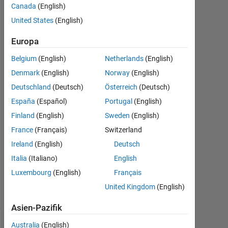
infinity
Canada
(English)
United States
(English)
Noob
Europa
7
Belgium
(English)
Netherlands
(English)
Jan.
2025
Denmark
(English)
Norway
(English)
1
Deutschland
(Deutsch)
Österreich
(Deutsch)
Antwort
España
(Español)
Portugal
(English)
Antwort
Finland
(English)
Sweden
(English)
akzeptiert
France
(Français)
Switzerland
Ireland
(English)
Deutsch
Aktualisiert
Italia
(Italiano)
English
8 Jan. 2025
8
Luxembourg
(English)
Français
Ansichten
United Kingdom
(English)
(30 Tage)
Asien-Pazifik
Australia
(English)