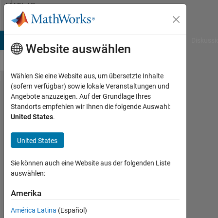
Weiter zum Inhalt
MATLAB
Answers
B Answers
File Exchange
Cody
AI Chat Playground
Diskussi
Website auswählen
Wählen Sie eine Website aus, um übersetzte Inhalte
(sofern verfügbar) sowie lokale Veranstaltungen und
Best
Angebote anzuzeigen. Auf der Grundlage Ihres
Standorts empfehlen wir Ihnen die folgende Auswahl:
way to
United States
.
plot a
surface
United States
whose
Sie können auch eine Website aus der folgenden Liste
matrix
auswählen:
has
Amerika
values
of +/-
América Latina
(Español)