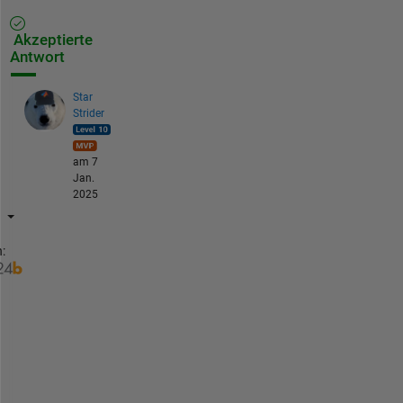
Akzeptierte
Antwort
Star
Strider
am 7
Jan.
2025
:
W
i
t
h
o