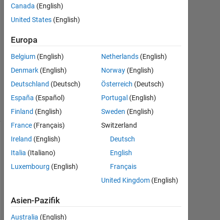
Canada
(English)
Dez.
United States
(English)
2024
3
Europa
Antworten
Belgium
(English)
Netherlands
(English)
Aktualisiert
Denmark
(English)
Norway
(English)
7 Mär. 2025
Deutschland
(Deutsch)
Österreich
(Deutsch)
13
Ansichten
España
(Español)
Portugal
(English)
(30 Tage)
Finland
(English)
Sweden
(English)
France
(Français)
Switzerland
Ireland
(English)
Deutsch
Italia
(Italiano)
English
Luxembourg
(English)
Français
United Kingdom
(English)
Asien-Pazifik
H
Australia
(English)